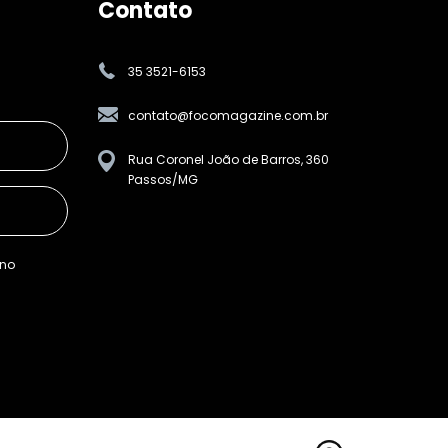
Contato
35 3521-6153
contato@focomagazine.com.br
Rua Coronel João de Barros, 360
Passos/MG
ino