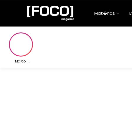
Mat�rias
E
Aconteceu na
Arquitetura e
Atualidades
Marco T.
Beleza e Bem-
Carreira
Clube da Foqu
Comunidade
Confiss�es d
Adolescentes
Cultura