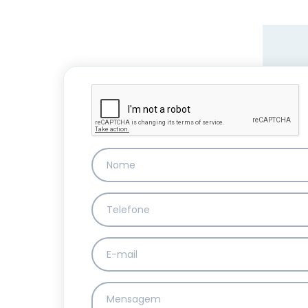
Da Reda��o
Digital
Educa��o
Elei��es 2014
Em Foco
Encontro de ta
Espa�o Gour
Espa�o Teen