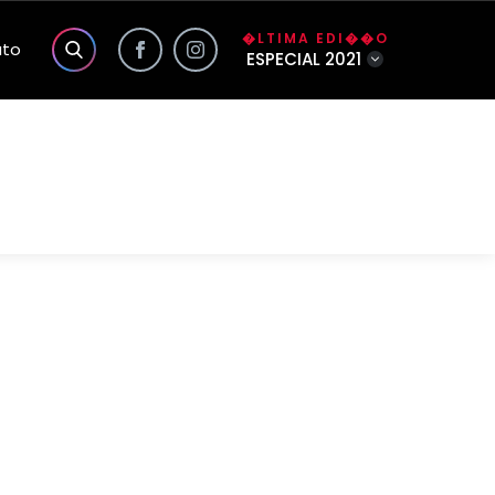
�LTIMA EDI��O
ato
ESPECIAL 2021
s exclusivas do site
a��o
o
lidade da Foco
�o
�rio
nhas