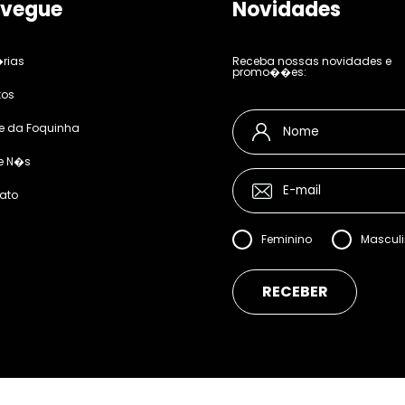
vegue
Novidades
rias
Receba nossas novidades e
promo��es:
tos
e da Foquinha
e N�s
ato
Feminino
Mascul