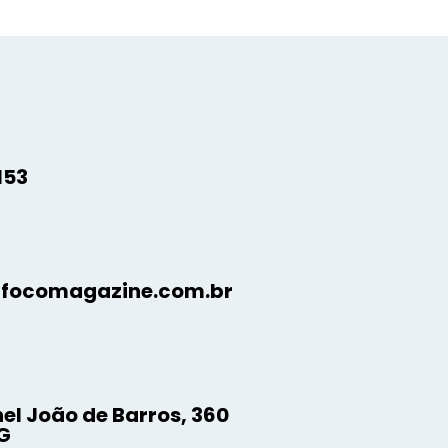
s Sociais
onamentos
 - Foco
o em Foco
153
focomagazine.com.br
el João de Barros, 360
G