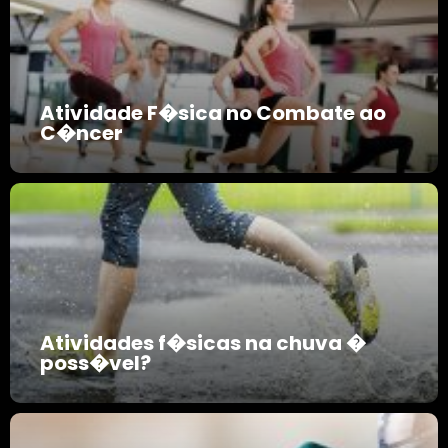
Atividade F�sica no Combate ao
C�ncer
Atividades f�sicas na chuva �
poss�vel?