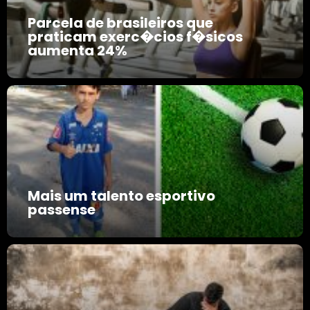
Parcela de brasileiros que
praticam exerc�cios f�sicos
aumenta 24%
Mais um talento esportivo
passense