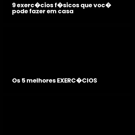
9 exerc�cios f�sicos que voc�
pode fazer em casa
Os 5 melhores EXERC�CIOS