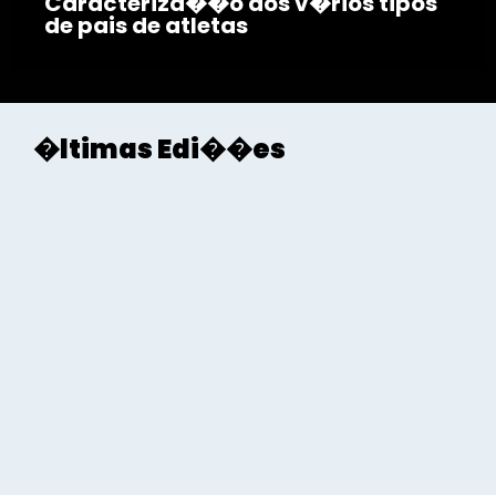
Caracteriza��o dos v�rios tipos
de pais de atletas
�ltimas Edi��es