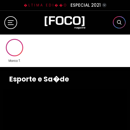
ESPECIAL 2021
�LTIMA EDI��O
Home
Sobre N�s
Eventos
Marco T.
Clube da Foquinha
Esporte e Sa�de
Contato