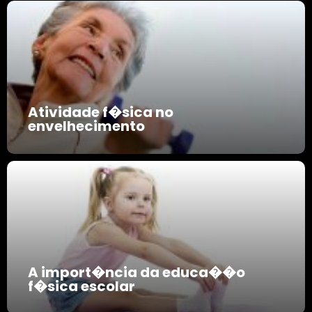
Atividade f�sica no
envelhecimento
A import�ncia da educa��o
f�sica escolar