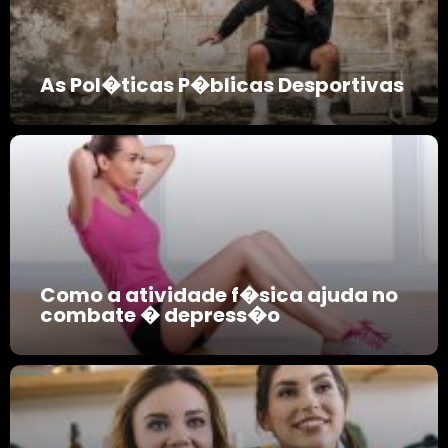
As Pol�ticas P�blicas Desportivas
Como a atividade f�sica ajuda no
combate � depress�o