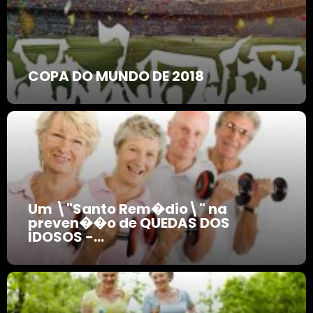
COPA DO MUNDO DE 2018
Um \"Santo Rem�dio\" na
preven��o de QUEDAS DOS
IDOSOS -...