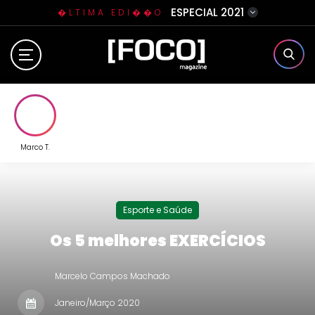
ESPECIAL 2021
�LTIMA EDI��O
Home
Sobre N�s
Eventos
Marco T.
Clube da Foquinha
Esporte e Saúde
Contato
Os 5 melhores EXERCÍCIOS
Marcelo Campos Machado
Janeiro/Março 2020