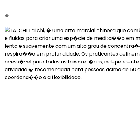
�
Voltar