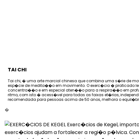
TAI CHI
Tai chi, � uma arte marcial chinesa que combina uma s�rie de mov
esp�cie de medita��o em movimento. O exerc�cio � praticado le
concentra��o e em especial aten��o para a respira��o em profun
ritmo, com isto � acess�vel para todas as faixas et�rias, indepen
recomendada para pessoas acima de 50 anos, melhora o equil�brio
�