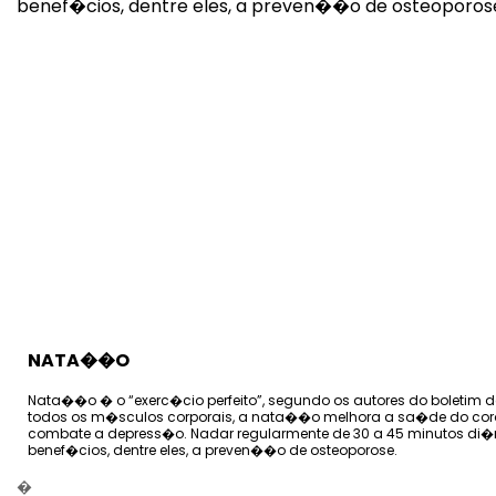
NATA��O
Nata��o � o “exerc�cio perfeito”, segundo os autores do boletim 
todos os m�sculos corporais, a nata��o melhora a sa�de do c
combate a depress�o. Nadar regularmente de 30 a 45 minutos di�
benef�cios, dentre eles, a preven��o de osteoporose.
�