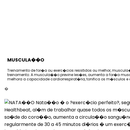
MUSCULA��O
Treinamento de for�a ou exerc�cios resistidos ou melhor, muscul
treinamento. A muscula��o previne les�es, aumenta a for�a muscul
melhora a capacidade cardiorrespirat�ria, tonifica os m�sculos e
�