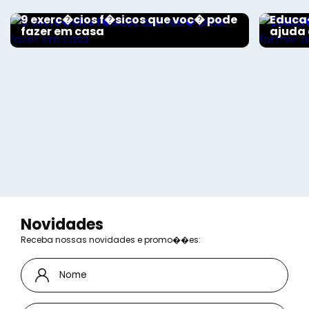
9 exerc�cios f�sicos que voc� pode
Educa
fazer em casa
ajuda 
Novidades
Receba nossas novidades e promo��es: