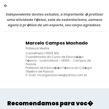
�
Independente destes estudos, o importante � praticar
uma atividade f�sica, saia do sedentarismo, comece
agora a pr�tica de um esporte, seu corpo agradece.
Marcelo Campos Machado
Professor Mestre
Conselheiro CREF6 MG
Coordenador do Curso de Educa��o
F�sica - Licenciatura - UEMG - Campus de
Passos
Professor de Educa��o F�sica do Col�gio
Objetivo de Passos
E-mail:
mcorganizacoes@yahoo.com.br
Recomendamos para voc�
Esporte e Saúde
Esport