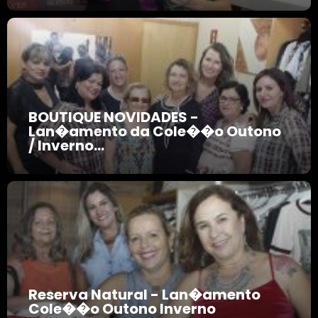
BOUTIQUE NOVIDADES -
Lan�amento da Cole��o Outono
/ Inverno...
Reserva Natural - Lan�amento
Cole��o Outono Inverno