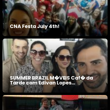
CNA Festa July 4th!
SUMMER BRAZIL M�VEIS Caf� da
Tarde com Edivan Lopes...