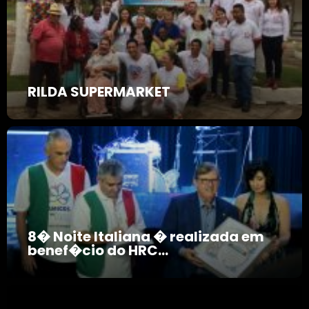
RILDA SUPERMARKET
8� Noite Italiana � realizada em
benef�cio do HRC...