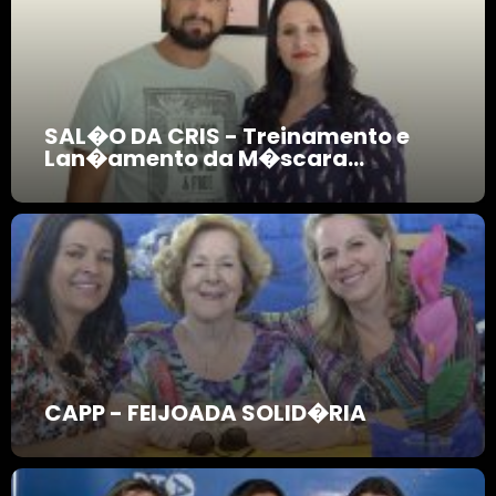
SAL�O DA CRIS - Treinamento e
Lan�amento da M�scara...
CAPP - FEIJOADA SOLID�RIA