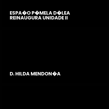
ESPA�O P�MELA D�LEA
REINAUGURA UNIDADE II
D. HILDA MENDON�A