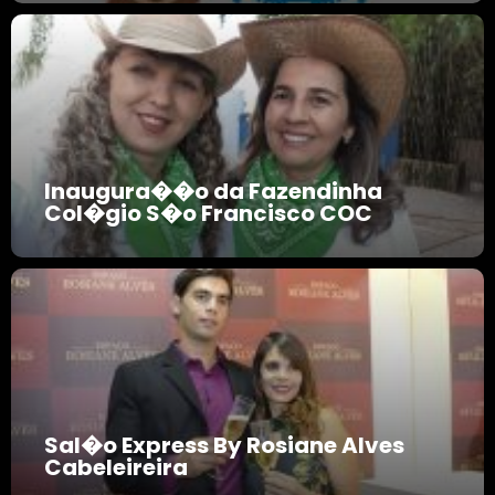
Inaugura��o da Fazendinha
Col�gio S�o Francisco COC
Sal�o Express By Rosiane Alves
Cabeleireira