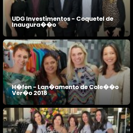
UDG Investimentos - Coquetel de
Inaugura��o
H�fen - Lan�amento de Cole��o
Ver�o 2018