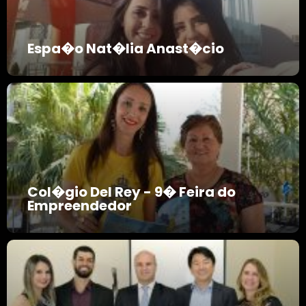
Espa�o Nat�lia Anast�cio
Col�gio Del Rey - 9� Feira do
Empreendedor