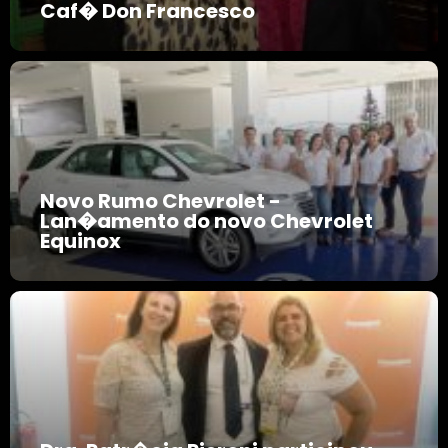
Caf� Don Francesco
Novo Rumo Chevrolet -
Lan�amento do novo Chevrolet
Equinox