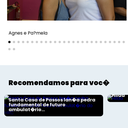
Agnes e Pa?mela
Voltar
Recomendamos para voc�
Aconte
Aconteceu
Hilda
Santa Casa de Passos lan�a pedra
fundamental de futuro
ambulat�rio...