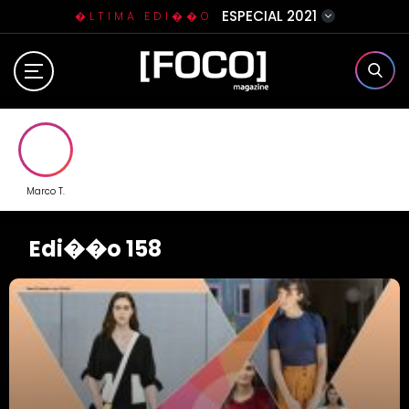
ESPECIAL 2021
�LTIMA EDI��O
Home
Sobre N�s
Eventos
Marco T.
Clube da Foquinha
Edi��o 158
Contato