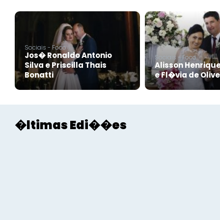
Sociais - Foco
Jos� Ronaldo Antonio
Sociais - Foco
Silva e Priscilla Thais
Alisson Henriqu
Bonatti
e Fl�via de Oliv
�ltimas Edi��es