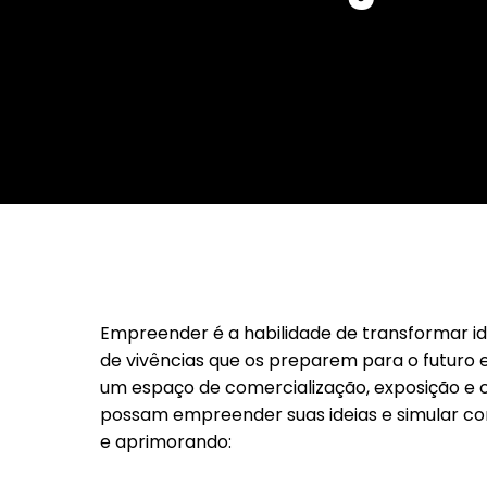
Da Reda��o
Digital
Educa��o
Elei��es 2014
Em Foco
Encontro de ta
Espa�o Gour
Espa�o Teen
Empreender é a habilidade de transformar ide
de vivências que os preparem para o futuro 
um espaço de comercialização, exposição e 
possam empreender suas ideias e simular com
e aprimorando: