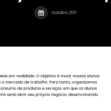
Gourmet - Roberto
Registru
Escritor
Augusto
Relaci
Marco T�lio Costa - O
Outubro 2017
Homem
Ladr�o de Palavras
Escritor
Sa�de
Humor
Sociais
Informe Publicit�rio
Sucess
Legisla��o
Talento
lentos
Leis Municipais
Turismo
met
Literatura e Cultura
Lua de Mel
ias em realidade. O objetivo é munir nossos alunos
e o mercado de trabalho. Para tanto, organizamos
consumo de produtos e serviços, em que os alunos
o seria abrir seu próprio negócio, desenvolvendo