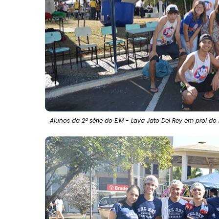
Alunos da 2ª série do E.M - Lava Jato Del Rey em prol do