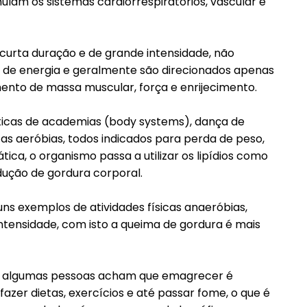
ulam os sistemas cardiorrespiratórios, vascular e
 curta duração e de grande intensidade, não
 de energia e geralmente são direcionados apenas
ento de massa muscular, força e enrijecimento.
sticas de academias (body systems), dança de
cas aeróbias, todos indicados para perda de peso,
ca, o organismo passa a utilizar os lipídios como
edução de gordura corporal.
guns exemplos de atividades físicas anaeróbias,
ntensidade, com isto a queima de gordura é mais
ua, algumas pessoas acham que emagrecer é
azer dietas, exercícios e até passar fome, o que é