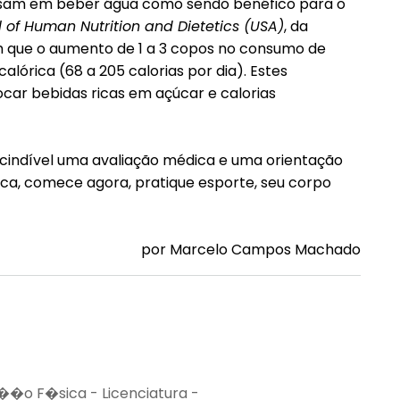
nsam em beber água como sendo benéfico para o
l of Human Nutrition and Dietetics (USA)
, da
am que o aumento de 1 a 3 copos no consumo de
alórica (68 a 205 calorias por dia). Estes
car bebidas ricas em açúcar e calorias
cindível uma avaliação médica e uma orientação
ica, comece agora, pratique esporte, seu corpo
por Marcelo Campos Machado
�o F�sica - Licenciatura -