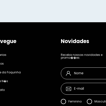
vegue
Novidades
rias
Receba nossas novidades e
promo��es:
tos
e da Foquinha
e N�s
ato
Feminino
Mascul