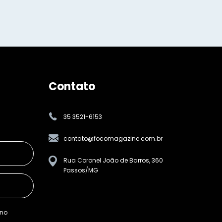
Contato
35 3521-6153
contato@focomagazine.com.br
Rua Coronel João de Barros, 360
Passos/MG
ino