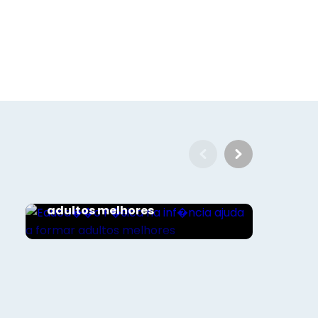
Esporte e Saúde
Educa��o F�sica na
inf�ncia ajuda a formar
adultos melhores