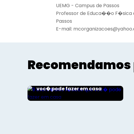
UEMG - Campus de Passos
Professor de Educa��o F�sica d
Passos
E-mail:
mcorganizacoes@yahoo.
Recomendamos 
Esporte e Saúde
9 exerc�cios f�sicos que
voc� pode fazer em casa