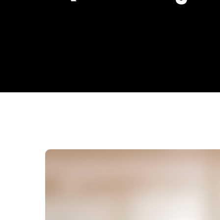
Da Reda��o
Digital
Educa��o
Elei��es 2014
Em Foco
Encontro de ta
Espa�o Gour
Espa�o Teen