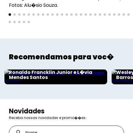
Fotos: Alu�sio Souza.
Recomendamos para voc�
Sociais - Foco
Sociais
Ronaldo Francklin Junior e L�via
Wesley
Mendes Santos
Barro
Novidades
Receba nossas novidades e promo��es: