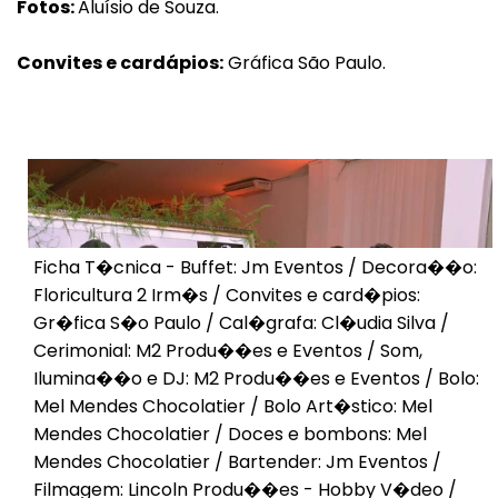
Fotos:
Aluísio de Souza.
Convites e cardápios:
Gráfica São Paulo.
Ficha T�cnica - Buffet: Jm Eventos / Decora��o:
Floricultura 2 Irm�s / Convites e card�pios:
Gr�fica S�o Paulo / Cal�grafa: Cl�udia Silva /
Cerimonial: M2 Produ��es e Eventos / Som,
Ilumina��o e DJ: M2 Produ��es e Eventos / Bolo:
Mel Mendes Chocolatier / Bolo Art�stico: Mel
Mendes Chocolatier / Doces e bombons: Mel
Mendes Chocolatier / Bartender: Jm Eventos /
Voltar
Filmagem: Lincoln Produ��es - Hobby V�deo /