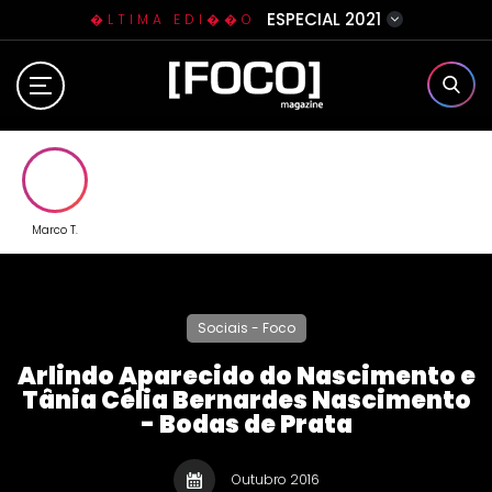
ESPECIAL 2021
�LTIMA EDI��O
Home
Sobre N�s
Eventos
Marco T.
Clube da Foquinha
Sociais - Foco
Contato
Arlindo Aparecido do Nascimento e
Tânia Célia Bernardes Nascimento
- Bodas de Prata
Outubro 2016