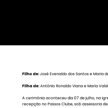
Da Reda��o
Digital
Educa��o
Elei��es 2014
Em Foco
Encontro de ta
Espa�o Gour
Espa�o Teen
Filho de:
José Evenaldo dos Santos e Maria 
Filha de:
Antônio Ronaldo Viana e Maria Valde
A cerimônia aconteceu dia 07 de julho, na Ig
recepção no Passos Clube, sob assessoria d