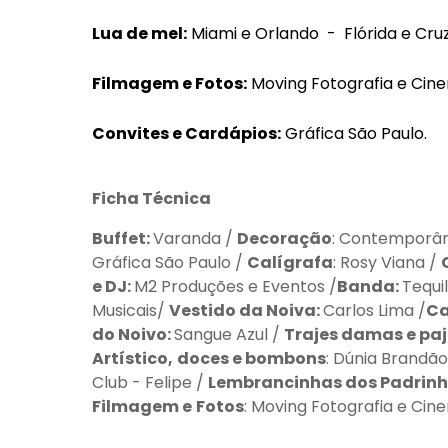
Lua de mel:
Miami e Orlando - Flórida e Cruz
Filmagem e Fotos:
Moving Fotografia e Cin
Convites e Cardápios:
Gráfica São Paulo.
Ficha Técnica
Buffet:
Varanda /
Decoração
: Contemporâ
Gráfica São Paulo /
Calígrafa
: Rosy Viana /
e DJ:
M2 Produções e Eventos /
Banda:
Tequil
Musicais/
Vestido da Noiva:
Carlos Lima /
Ca
do Noivo:
Sangue Azul /
Trajes damas e paj
Artístico,
doces e bombons
: Dúnia Brandã
Club - Felipe /
Lembrancinhas dos Padrinh
Filmagem e
Fotos
: Moving Fotografia e Cin