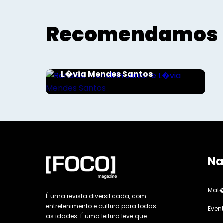
Recomendamos 
Sociais - Foco
Ronaldo Francklin Junior e
L�via Mendes Santos
Na
Mat�
É uma revista diversificada, com
entretenimento e cultura para todas
Even
as idades. É uma leitura leve que