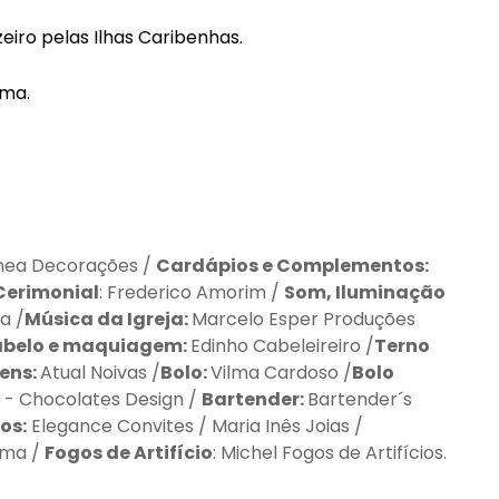
eiro pelas Ilhas Caribenhas.
ema.
nea Decorações /
Cardápios e Complementos:
Cerimonial
: Frederico Amorim /
Som, Iluminação
a /
Música da Igreja:
Marcelo Esper Produções
belo e maquiagem:
Edinho Cabeleireiro /
Terno
ens:
Atual Noivas /
Bolo:
Vilma Cardoso /
Bolo
o - Chocolates Design /
Bartender:
Bartender´s
os:
Elegance Convites / Maria Inês Joias /
ema /
Fogos de Artifício
: Michel Fogos de Artifícios.