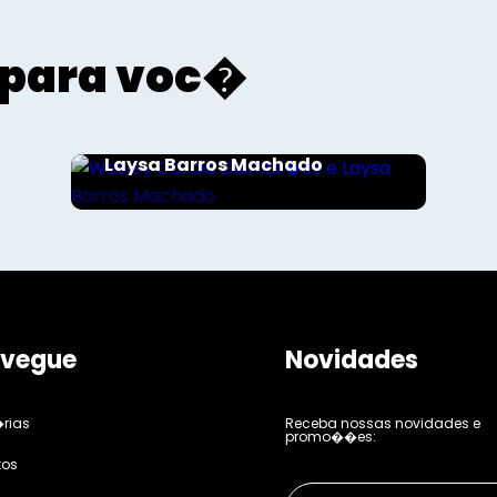
para voc�
Sociais - Foco
Wesley Garcia Guimar�es e
Laysa Barros Machado
vegue
Novidades
rias
Receba nossas novidades e
promo��es:
tos