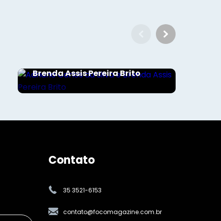
Sociais - Foco
Adriano Carlos da Silva e
Brenda Assis Pereira Brito
Contato
35 3521-6153
contato@focomagazine.com.br