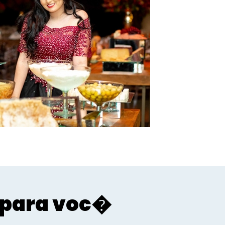
para voc�
Sociais - Foco