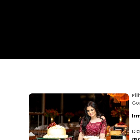
Da Reda��o
Digital
Educa��o
Elei��es 2014
Em Foco
Encontro de ta
Espa�o Gour
Espa�o Teen
Fil
Gon
Ir
Dia
ass