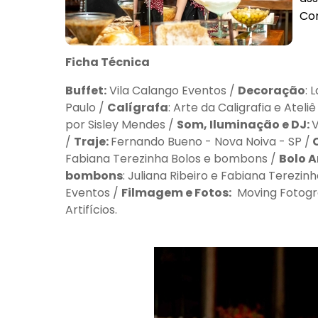
Con
Ficha Técnica
Buffet:
Vila Calango Eventos /
Decoração
: 
Paulo /
Calígrafa
: Arte da Caligrafia e Ateli
por Sisley Mendes /
Som, Iluminação e DJ:
V
/
Traje:
Fernando Bueno - Nova Noiva - SP /
C
Fabiana Terezinha Bolos e bombons /
Bolo A
bombons
: Juliana Ribeiro e Fabiana Terezi
Eventos /
Filmagem e Fotos:
Moving Fotogr
Artifícios.