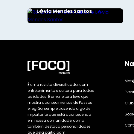
Ronaldo Francklin Junior e
L�via Mendes Santos
Na
Mat�
É uma revista diversificada, com
entretenimento e cultura para todas
Even
as idades. É uma leitura leve que
mostra acontecimentos de Passos
Club
e região, sempre trazendo algo de
Sobr
importante que está acontecendo
em nossa comunidade, como
Cont
também destaca personalidades
que dela participam.