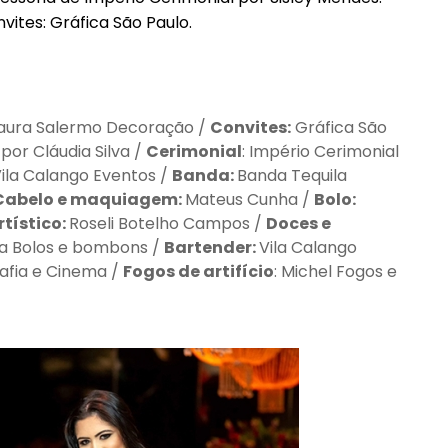
vites: Gráfica São Paulo.
Laura Salermo Decoração /
Convites:
Gráfica São
ê por Cláudia Silva /
Cerimonial
: Império Cerimonial
ila Calango Eventos /
Banda:
Banda Tequila
abelo e maquiagem:
Mateus Cunha /
Bolo:
rtístico:
Roseli Botelho Campos /
Doces e
nha Bolos e bombons /
Bartender:
Vila Calango
afia e Cinema /
Fogos de artifício
: Michel Fogos e