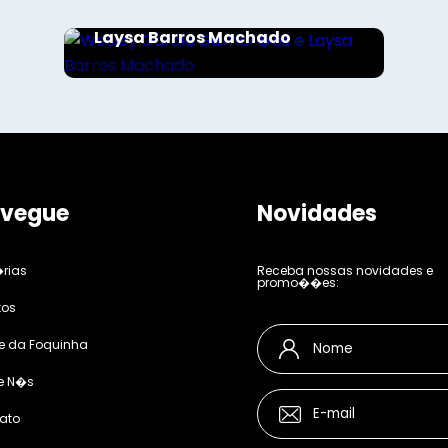
Wesley Garcia Guimar�es e
Laysa Barros Machado
vegue
Novidades
rias
Receba nossas novidades e
promo��es:
tos
e da Foquinha
e N�s
ato