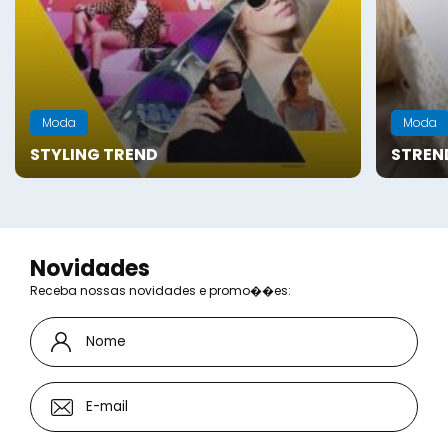
Moda
Moda
STYLING TREND
STREND
Novidades
Receba nossas novidades e promo��es: