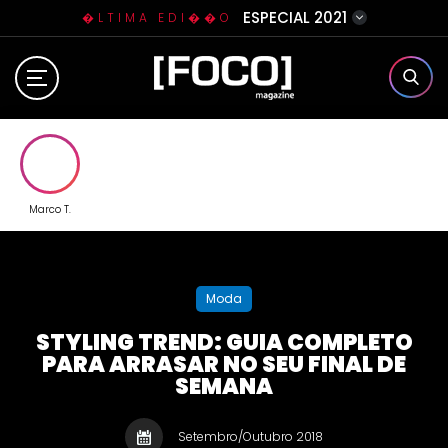
ESPECIAL 2021
�LTIMA EDI��O
Home
Sobre N�s
Eventos
Marco T.
Clube da Foquinha
Moda
Contato
STYLING TREND: GUIA COMPLETO
PARA ARRASAR NO SEU FINAL DE
SEMANA
Setembro/Outubro 2018