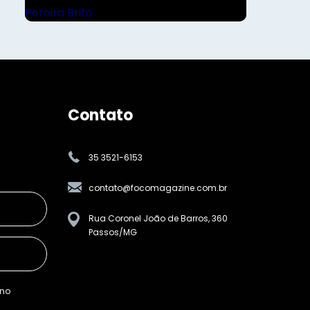
Contato
35 3521-6153
contato@focomagazine.com.br
Rua Coronel João de Barros, 360
Passos/MG
ino