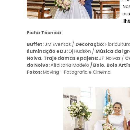
Nos
ass
Ilh
Ficha Técnica
Buffet:
JM Eventos /
Decoração
: Floricultur
Iluminação e DJ:
Dj Hudson /
Música da igr
Noiva, Traje damas e pajens:
JP Noivas /
C
do Noivo:
Alfaitaria Modelo
/ Bolo, Bolo Artí
Fotos:
Moving - Fotografia e Cinema.