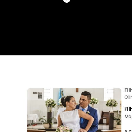
Da Reda��o
Digital
Educa��o
Elei��es 2014
Em Foco
Encontro de ta
Espa�o Gour
Espa�o Teen
Fil
Oli
Fil
Mar
A c