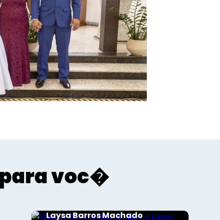
para voc�
Sociais - Foco
Wesley Garcia Guimar�es e
Laysa Barros Machado