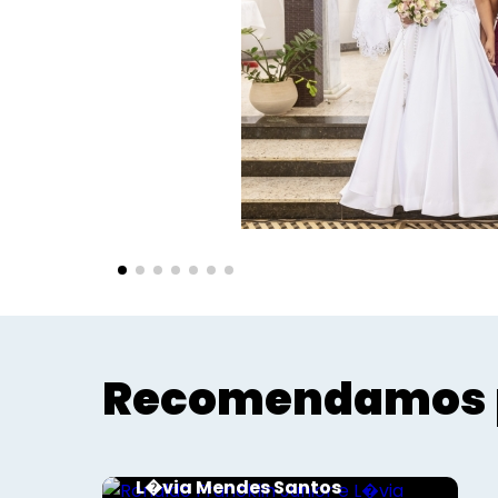
Recomendamos 
Sociais - Foco
Ronaldo Francklin Junior e
L�via Mendes Santos