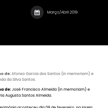
Gourmet - Roberto
Registru
Escritor
Augusto
Relaci
Marco T�lio Costa - O
Março/Abril 2019
Homem
Ladr�o de Palavras
Escritor
Sa�de
Humor
Sociais
Informe Publicit�rio
Sucess
Legisla��o
Talento
lentos
Leis Municipais
Turismo
met
Literatura e Cultura
Lua de Mel
ho de:
Afonso Garcia dos Santos (in memoriam) e
nda da Silva Santos.
ha de:
José Francisco Almeida (in memoriam) e
ia Augusta Santos Almeida.
erimônia aconteceu dia 09 de fevereiro, na Igreja