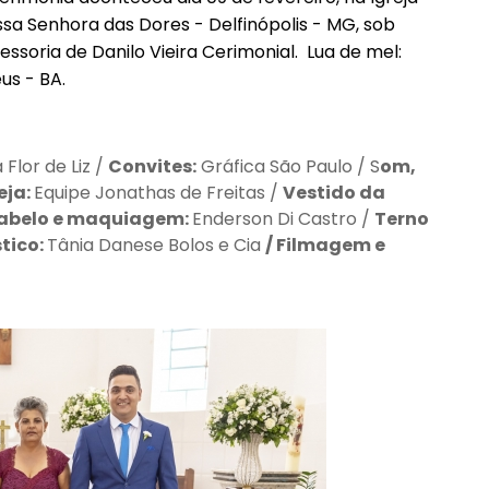
sa Senhora das Dores - Delfinópolis - MG, sob
essoria de Danilo Vieira Cerimonial. Lua de mel:
éus - BA.
a Flor de Liz /
Convites:
Gráfica São Paulo / S
om,
eja:
Equipe Jonathas de Freitas /
Vestido da
abelo e maquiagem:
Enderson Di Castro /
Terno
stico:
Tânia Danese Bolos e Cia
/
Filmagem e