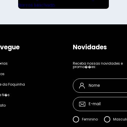
vegue
Novidades
rias
Receba nossas novidades e
promo��es:
tos
e da Foquinha
e N�s
ato
Feminino
Mascul