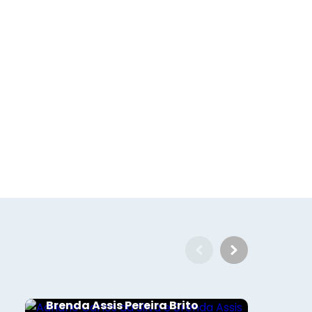
Sociais - Foco
Adriano Carlos da Silva e
Brenda Assis Pereira Brito