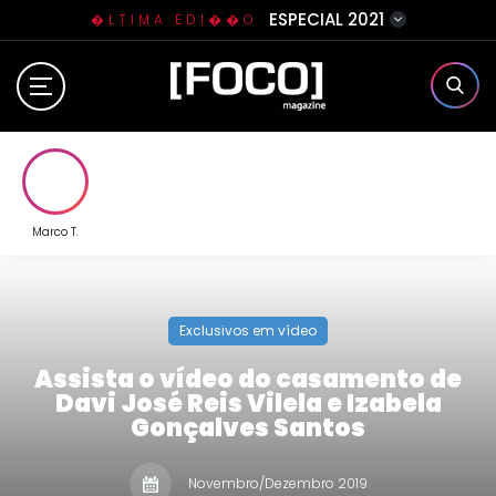
ESPECIAL 2021
�LTIMA EDI��O
Home
Sobre N�s
Eventos
Marco T.
Clube da Foquinha
Exclusivos em vídeo
Contato
Assista o vídeo do casamento de
Davi José Reis Vilela e Izabela
Gonçalves Santos
Novembro/Dezembro 2019