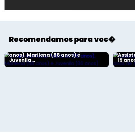
Recomendamos para voc�
Exclusivos em vídeo
Exclusi
Irm�s Carvalho: Talmirsis (90
anos), Marilena (88 anos) e
Assist
Juvenila...
15 anos
Voltar