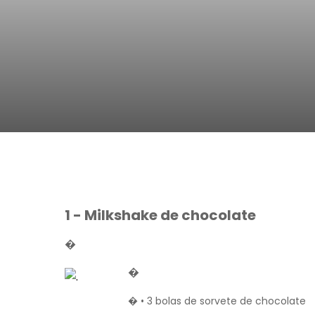
Da Reda��o
Digital
Educa��o
Elei��es 2014
Em Foco
Encontro de ta
Espa�o Gour
Espa�o Teen
1 - Milkshake de chocolate
�
�
� • 3 bolas de sorvete de chocolate