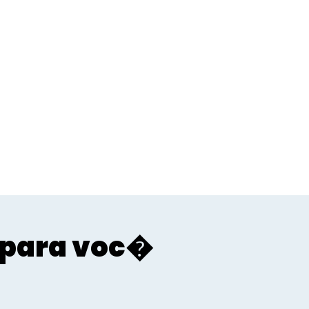
para voc�