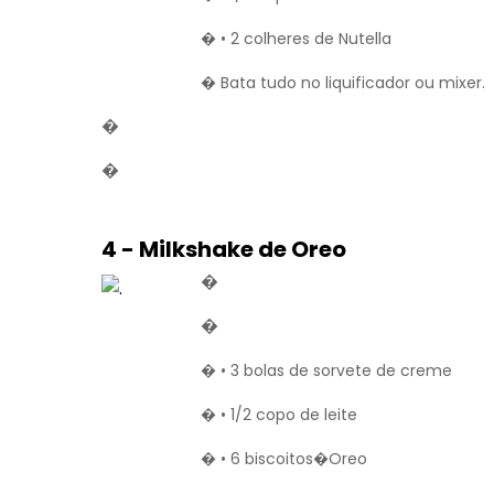
� • 2 colheres de Nutella
� Bata tudo no liquificador ou mixer.
�
�
4 - Milkshake de Oreo
�
�
� • 3 bolas de sorvete de creme
� • 1/2 copo de leite
� • 6 biscoitos�Oreo