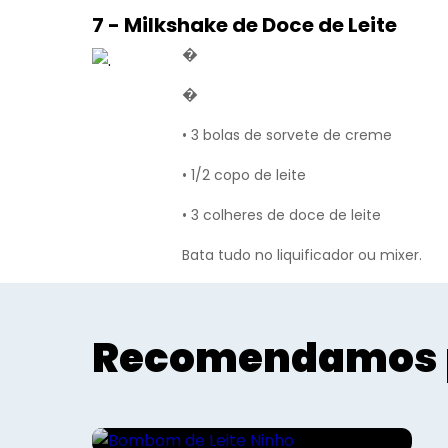
7 - Milkshake de Doce de Leite
�
�
• 3 bolas de sorvete de creme
• 1/2 copo de leite
• 3 colheres de doce de leite
Bata tudo no liquificador ou mixer.
Recomendamos 
Receitinhas
Bombom de Leite Ninho