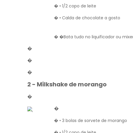
� • 1/2 copo de leite
� • Calda de chocolate a gosto
� �Bata tudo no liquificador ou mixer
�
�
�
2 - Milkshake de morango
�
�
� • 3 bolas de sorvete de morango
� • 1/2 copo de leite