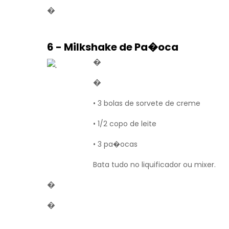
�
6 - Milkshake de Pa�oca
�
�
• 3 bolas de sorvete de creme
• 1/2 copo de leite
• 3 pa�ocas
Bata tudo no liquificador ou mixer.
�
�