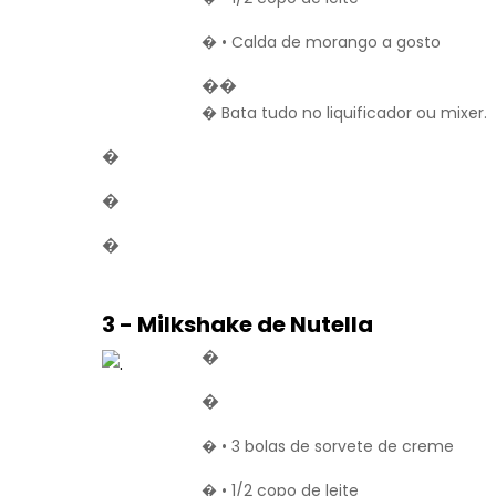
� • Calda de morango a gosto
��
� Bata tudo no liquificador ou mixer.
�
�
�
3 - Milkshake de Nutella
�
�
� • 3 bolas de sorvete de creme
� • 1/2 copo de leite