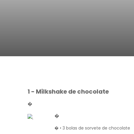
Da Reda��o
Digital
Educa��o
Elei��es 2014
Em Foco
Encontro de ta
Espa�o Gour
Espa�o Teen
1 - Milkshake de chocolate
�
�
� • 3 bolas de sorvete de chocolate