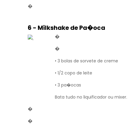
�
6 - Milkshake de Pa�oca
�
�
• 3 bolas de sorvete de creme
• 1/2 copo de leite
• 3 pa�ocas
Bata tudo no liquificador ou mixer.
�
�