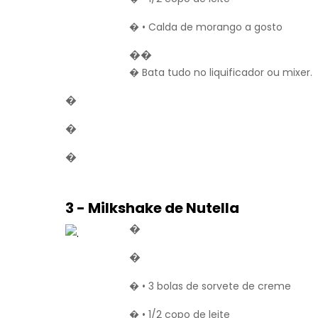
� • Calda de morango a gosto
��
� Bata tudo no liquificador ou mixer.
�
�
�
3 - Milkshake de Nutella
�
�
� • 3 bolas de sorvete de creme
� • 1/2 copo de leite