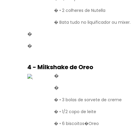
� • 2 colheres de Nutella
� Bata tudo no liquificador ou mixer.
�
�
4 - Milkshake de Oreo
�
�
� • 3 bolas de sorvete de creme
� • 1/2 copo de leite
� • 6 biscoitos�Oreo