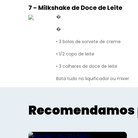
7 - Milkshake de Doce de Leite
�
�
• 3 bolas de sorvete de creme
• 1/2 copo de leite
• 3 colheres de doce de leite
Bata tudo no liquificador ou mixer.
Recomendamos 
Receitinhas
Bombom de Leite Ninho