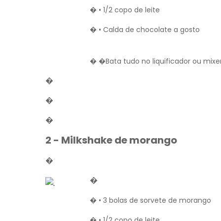
� • 1/2 copo de leite
� • Calda de chocolate a gosto
� �Bata tudo no liquificador ou mixer
�
�
�
2 - Milkshake de morango
�
�
� • 3 bolas de sorvete de morango
� • 1/2 copo de leite