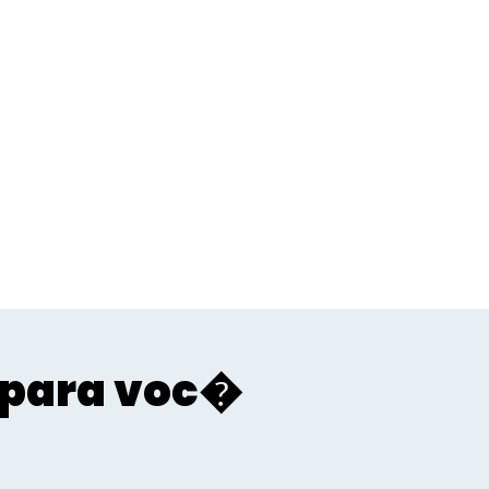
para voc�