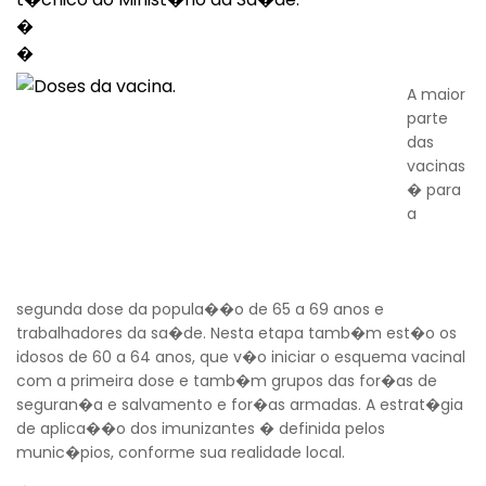
�
�
A maior
parte
das
vacinas
� para
a
segunda dose da popula��o de 65 a 69 anos e
trabalhadores da sa�de. Nesta etapa tamb�m est�o os
idosos de 60 a 64 anos, que v�o iniciar o esquema vacinal
com a primeira dose e tamb�m grupos das for�as de
seguran�a e salvamento e for�as armadas. A estrat�gia
de aplica��o dos imunizantes � definida pelos
munic�pios, conforme sua realidade local.