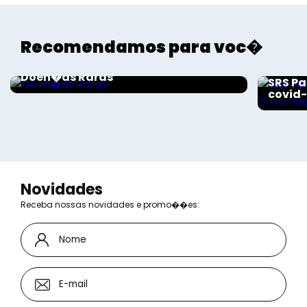
Recomendamos para voc�
Saúde
Saúde
Doen�as Raras
SRS Pa
covid-
Novidades
Receba nossas novidades e promo��es: