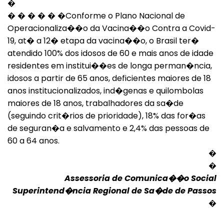
�
� � � � � �Conforme o Plano Nacional de
Operacionaliza��o da Vacina��o Contra a Covid-
19, at� a 12� etapa da vacina��o, o Brasil ter�
atendido 100% dos idosos de 60 e mais anos de idade
residentes em institui��es de longa perman�ncia,
idosos a partir de 65 anos, deficientes maiores de 18
anos institucionalizados, ind�genas e quilombolas
maiores de 18 anos, trabalhadores da sa�de
(seguindo crit�rios de prioridade), 18% das for�as
de seguran�a e salvamento e 2,4% das pessoas de
60 a 64 anos.
�
�
Assessoria de Comunica��o Social
Superintend�ncia Regional de Sa�de de Passos
Voltar
�