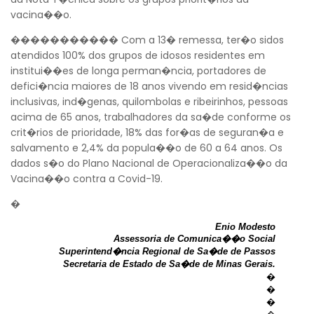
vacina��o.
����������� Com a 13� remessa, ter�o sidos
atendidos 100% dos grupos de idosos residentes em
institui��es de longa perman�ncia, portadores de
defici�ncia maiores de 18 anos vivendo em resid�ncias
inclusivas, ind�genas, quilombolas e ribeirinhos, pessoas
acima de 65 anos, trabalhadores da sa�de conforme os
Voltar
crit�rios de prioridade, 18% das for�as de seguran�a e
salvamento e 2,4% da popula��o de 60 a 64 anos. Os
dados s�o do Plano Nacional de Operacionaliza��o da
Vacina��o contra a Covid-19.
�
Enio Modesto
Assessoria de Comunica��o Social
Superintend�ncia Regional de Sa�de de Passos
Secretaria de Estado de Sa�de de Minas Gerais.
�
�
�