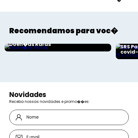
�
Recomendamos para voc�
Saúde
Saúde
Doen�as Raras
SRS Pa
covid-
Novidades
Receba nossas novidades e promo��es: