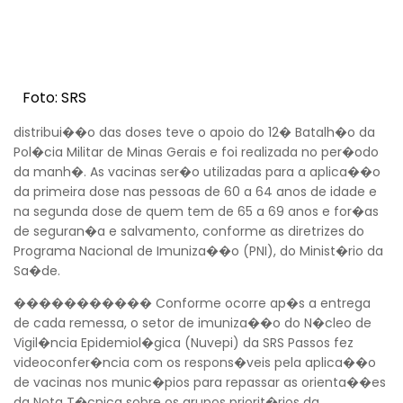
Foto: SRS
distribui��o das doses teve o apoio do 12� Batalh�o da
Pol�cia Militar de Minas Gerais e foi realizada no per�odo
da manh�. As vacinas ser�o utilizadas para a aplica��o
da primeira dose nas pessoas de 60 a 64 anos de idade e
na segunda dose de quem tem de 65 a 69 anos e for�as
de seguran�a e salvamento, conforme as diretrizes do
Programa Nacional de Imuniza��o (PNI), do Minist�rio da
Sa�de.
����������� Conforme ocorre ap�s a entrega
de cada remessa, o setor de imuniza��o do N�cleo de
Vigil�ncia Epidemiol�gica (Nuvepi) da SRS Passos fez
videoconfer�ncia com os respons�veis pela aplica��o
de vacinas nos munic�pios para repassar as orienta��es
da Nota T�cnica sobre os grupos priorit�rios da