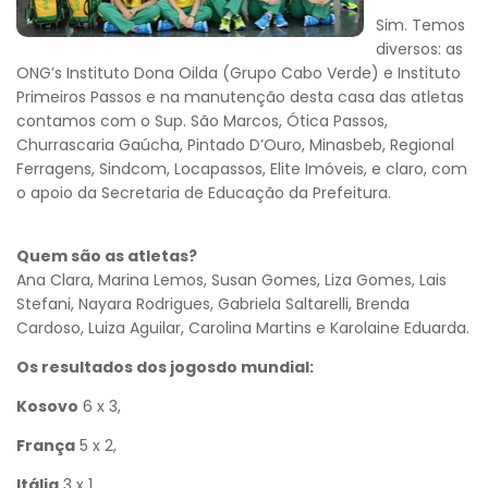
Sim. Temos
diversos: as
ONG’s Instituto Dona Oilda (Grupo Cabo Verde) e Instituto
Primeiros Passos e na manutenção desta casa das atletas
contamos com o Sup. São Marcos, Ótica Passos,
Churrascaria Gaúcha, Pintado D’Ouro, Minasbeb, Regional
Ferragens, Sindcom, Locapassos, Elite Imóveis, e claro, com
o apoio da Secretaria de Educação da Prefeitura.
Quem são as atletas?
Ana Clara, Marina Lemos, Susan Gomes, Liza Gomes, Lais
Stefani, Nayara Rodrigues, Gabriela Saltarelli, Brenda
Cardoso, Luiza Aguilar, Carolina Martins e Karolaine Eduarda.
Os resultados dos jogosdo mundial:
Kosovo
6 x 3,
França
5 x 2,
Itália
3 x 1,