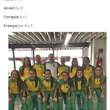
Israel
3 x 0
Turquia
4 x 1
França
por 6 x 2.