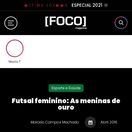
ESPECIAL 2021
�LTIMA EDI��O
Home
Sobre N�s
Eventos
Marco T.
Clube da Foquinha
Esporte e Saúde
Contato
Futsal feminino: As meninas de
ouro
Marcelo Campos Machado
Abril 2016