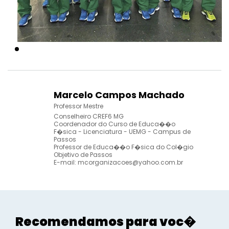
Marcelo Campos Machado
Professor Mestre
Conselheiro CREF6 MG
Coordenador do Curso de Educa��o
F�sica - Licenciatura - UEMG - Campus de
Passos
Professor de Educa��o F�sica do Col�gio
Objetivo de Passos
E-mail:
mcorganizacoes@yahoo.com.br
Recomendamos para voc�
Esport