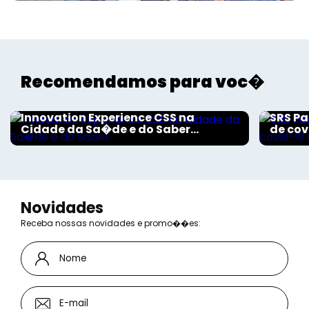
Recomendamos para voc�
Aconteceu na Saúde
Aconte
Innovation Experience CSS na
SRS Pa
Cidade da Sa�de e do Saber...
de cov
Novidades
Receba nossas novidades e promo��es: