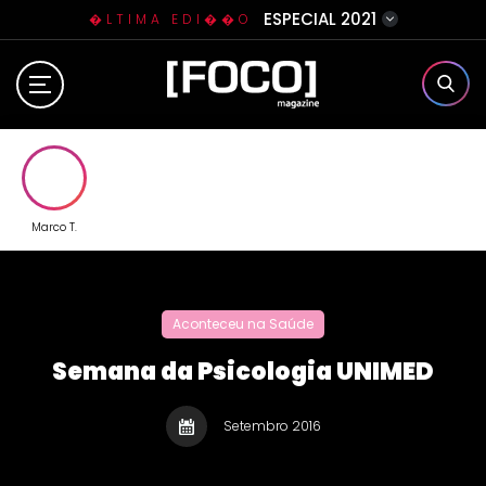
ESPECIAL 2021
�LTIMA EDI��O
Home
Sobre N�s
Eventos
Marco T.
Clube da Foquinha
Aconteceu na Saúde
Contato
Semana da Psicologia UNIMED
Setembro 2016