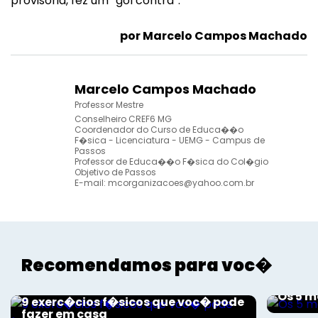
provisória, fez um “gol contra”.
por Marcelo Campos Machado
Marcelo Campos Machado
Professor Mestre
Conselheiro CREF6 MG
Coordenador do Curso de Educa��o
F�sica - Licenciatura - UEMG - Campus de
Passos
Professor de Educa��o F�sica do Col�gio
Objetivo de Passos
E-mail:
mcorganizacoes@yahoo.com.br
Recomendamos para voc�
Esport
Esporte e Saúde
Os 5 
9 exerc�cios f�sicos que voc� pode
fazer em casa