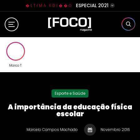
ESPECIAL 2021
�LTIMA EDI��O
Home
Sobre N�s
Eventos
Marco T.
Clube da Foquinha
Esporte e Saúde
Contato
A importância da educação física
escolar
Marcelo Campos Machado
Novembro 2016