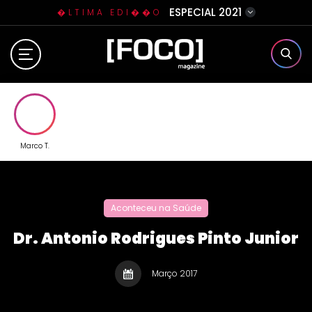
ESPECIAL 2021
�LTIMA EDI��O
Home
Sobre N�s
Eventos
Marco T.
Clube da Foquinha
Aconteceu na Saúde
Contato
Dr. Antonio Rodrigues Pinto Junior
Março 2017