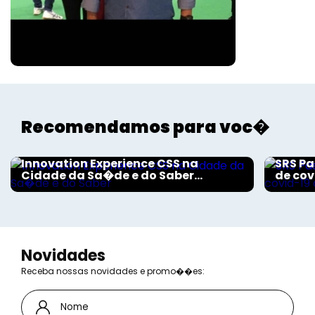
Recomendamos para voc�
Aconteceu na Saúde
Aconte
Innovation Experience CSS na
SRS Pa
Cidade da Sa�de e do Saber...
de cov
Novidades
Receba nossas novidades e promo��es: