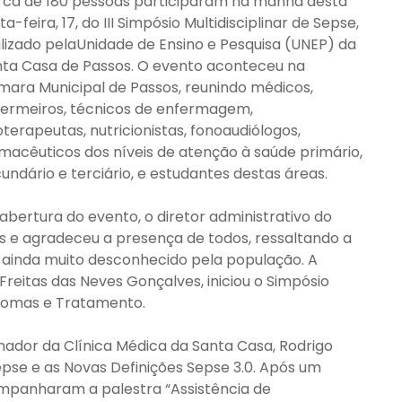
ca de 180 pessoas participaram na manhã desta
ta-feira, 17, do III Simpósio Multidisciplinar de Sepse,
lizado pelaUnidade de Ensino e Pesquisa (UNEP) da
ta Casa de Passos. O evento aconteceu na
ara Municipal de Passos, reunindo médicos,
ermeiros, técnicos de enfermagem,
ioterapeutas, nutricionistas, fonoaudiólogos,
macêuticos dos níveis de atenção à saúde primário,
undário e terciário, e estudantes destas áreas.
abertura do evento, o diretor administrativo do
as e agradeceu a presença de todos, ressaltando a
, ainda muito desconhecido pela população. A
 Freitas das Neves Gonçalves, iniciou o Simpósio
intomas e Tratamento.
nador da Clínica Médica da Santa Casa, Rodrigo
epse e as Novas Definições Sepse 3.0. Após um
ompanharam a palestra “Assistência de