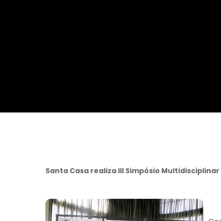
Da Reda��o
Digital
Educa��o
Elei��es 2014
Em Foco
Encontro de ta
Espa�o Gour
Espa�o Teen
Santa Casa realiza III Simpósio Multidisciplina