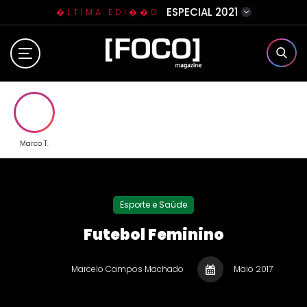
ESPECIAL 2021
�LTIMA EDI��O
Home
Sobre N�s
Eventos
Marco T.
Clube da Foquinha
Esporte e Saúde
Contato
Futebol Feminino
Marcelo Campos Machado
Maio 2017