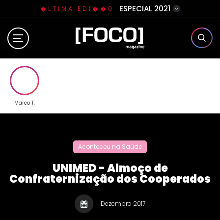
ESPECIAL 2021
�LTIMA EDI��O
Home
Sobre N�s
Eventos
Marco T.
Clube da Foquinha
Aconteceu na Saúde
Contato
UNIMED - Almoço de
Confraternização dos Cooperados
Dezembro 2017