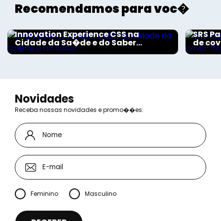
Recomendamos para voc�
Aconteceu na Saúde
Aconte
Innovation Experience CSS na
SRS Pa
Cidade da Sa�de e do Saber...
de cov
Novidades
Receba nossas novidades e promo��es:
Feminino
Masculino