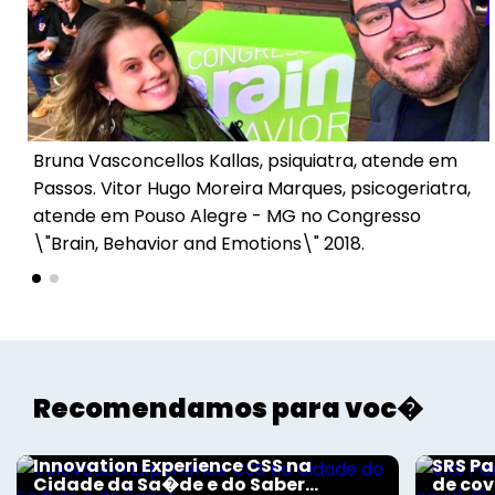
Voltar
Bruna Vasconcellos Kallas, psiquiatra, atende em
Passos. Vitor Hugo Moreira Marques, psicogeriatra,
atende em Pouso Alegre - MG no Congresso
\"Brain, Behavior and Emotions\" 2018.
Recomendamos para voc�
Aconteceu na Saúde
Aconte
Innovation Experience CSS na
SRS Pa
Cidade da Sa�de e do Saber...
de cov