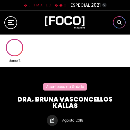
ESPECIAL 2021
�LTIMA EDI��O
Home
Sobre N�s
Eventos
Marco T.
Clube da Foquinha
Aconteceu na Saúde
Contato
DRA. BRUNA VASCONCELLOS
KALLAS
Agosto 2018