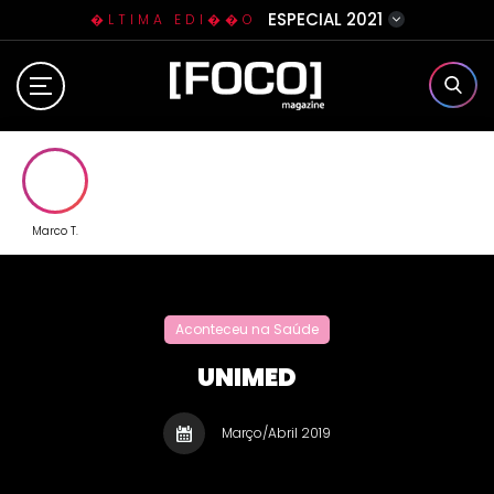
ESPECIAL 2021
�LTIMA EDI��O
Home
Sobre N�s
Eventos
Marco T.
Clube da Foquinha
Aconteceu na Saúde
Contato
UNIMED
Março/Abril 2019