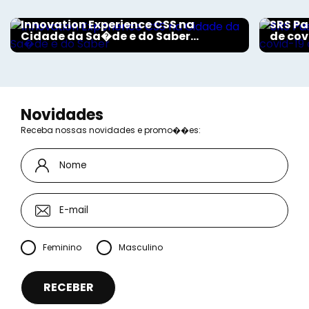
Aconteceu na Saúde
Aconte
Innovation Experience CSS na
SRS Pa
Cidade da Sa�de e do Saber...
de cov
Novidades
Receba nossas novidades e promo��es:
Feminino
Masculino