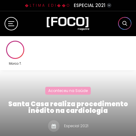
ESPECIAL 2021
�LTIMA EDI��O
Home
Sobre N�s
Eventos
Marco T.
Clube da Foquinha
Aconteceu na Saúde
Contato
Santa Casa realiza procedimento
inédito na cardiologia
Especial 2021