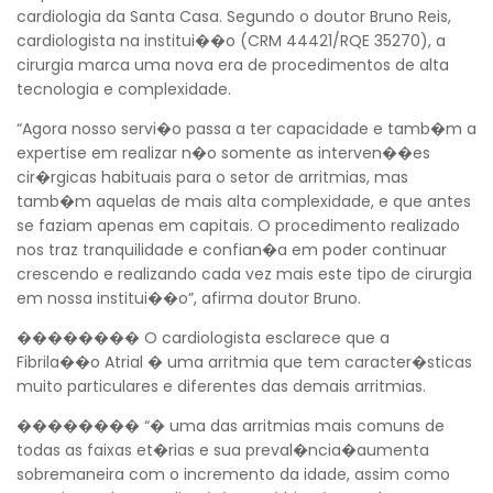
cardiologia da Santa Casa. Segundo o doutor Bruno Reis,
cardiologista na institui��o (CRM 44421/RQE 35270), a
cirurgia marca uma nova era de procedimentos de alta
tecnologia e complexidade.
“Agora nosso servi�o passa a ter capacidade e tamb�m a
expertise em realizar n�o somente as interven��es
cir�rgicas habituais para o setor de arritmias, mas
tamb�m aquelas de mais alta complexidade, e que antes
se faziam apenas em capitais. O procedimento realizado
nos traz tranquilidade e confian�a em poder continuar
crescendo e realizando cada vez mais este tipo de cirurgia
em nossa institui��o”, afirma doutor Bruno.
�������� O cardiologista esclarece que a
Fibrila��o Atrial � uma arritmia que tem caracter�sticas
Voltar
muito particulares e diferentes das demais arritmias.
�������� “� uma das arritmias mais comuns de
todas as faixas et�rias e sua preval�ncia�aumenta
sobremaneira com o incremento da idade, assim como