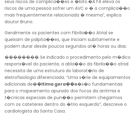
seus riscos de complica��es e �bito.�A FA eleva os
riscos de uma pessoa sofrer um AVC e � a complica��o
mais frequentemente relacionada � mesma”, explica
doutor Bruno.
Geralmente os pacientes com Fibrila��o Atrial se
queixam de palpita��es, que iniciam subitamente e
podem durar desde poucos segundos at� horas ou dias.
�������� Se indicado o procedimento pelo m�dico
respons�vel do paciente, a abla��o da fibrila��o atrial
necessita de uma estrutura do laborat�rio de
eletrofisiologia diferenciada. “Uma s�rie de equipamentos
adicionais de�
�ltima gera��o
�s�o fundamentais
para o mapeamento apurado dos focos da arritmia e
t�cnicas especiais de pun��o permitem chegarmos
com os cateteres dentro do �trio esquerdo”, descreve o
cardiologista da Santa Casa.