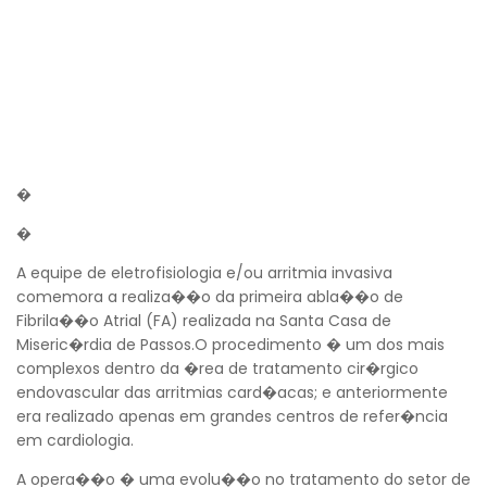
�
�
A equipe de eletrofisiologia e/ou arritmia invasiva
comemora a realiza��o da primeira abla��o de
Fibrila��o Atrial (FA) realizada na Santa Casa de
Miseric�rdia de Passos.O procedimento � um dos mais
complexos dentro da �rea de tratamento cir�rgico
endovascular das arritmias card�acas; e anteriormente
era realizado apenas em grandes centros de refer�ncia
em cardiologia.
A opera��o � uma evolu��o no tratamento do setor de