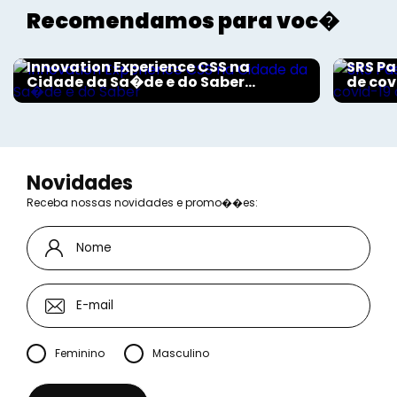
Recomendamos para voc�
Aconteceu na Saúde
Aconte
Innovation Experience CSS na
SRS Pa
Cidade da Sa�de e do Saber...
de cov
Novidades
Receba nossas novidades e promo��es:
Feminino
Masculino