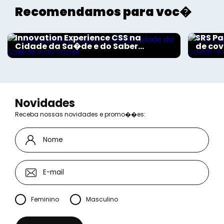
Recomendamos para voc�
Aconteceu na Saúde
Aconte
Innovation Experience CSS na
SRS Pa
Cidade da Sa�de e do Saber...
de cov
Novidades
Receba nossas novidades e promo��es:
Feminino
Masculino