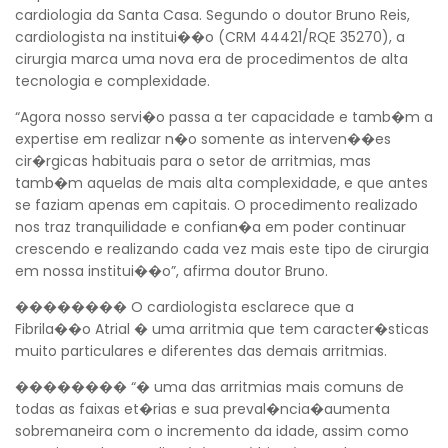
cardiologia da Santa Casa. Segundo o doutor Bruno Reis,
cardiologista na institui��o (CRM 44421/RQE 35270), a
cirurgia marca uma nova era de procedimentos de alta
tecnologia e complexidade.
“Agora nosso servi�o passa a ter capacidade e tamb�m a
expertise em realizar n�o somente as interven��es
cir�rgicas habituais para o setor de arritmias, mas
tamb�m aquelas de mais alta complexidade, e que antes
se faziam apenas em capitais. O procedimento realizado
nos traz tranquilidade e confian�a em poder continuar
crescendo e realizando cada vez mais este tipo de cirurgia
em nossa institui��o”, afirma doutor Bruno.
�������� O cardiologista esclarece que a
Fibrila��o Atrial � uma arritmia que tem caracter�sticas
Voltar
muito particulares e diferentes das demais arritmias.
�������� “� uma das arritmias mais comuns de
todas as faixas et�rias e sua preval�ncia�aumenta
sobremaneira com o incremento da idade, assim como