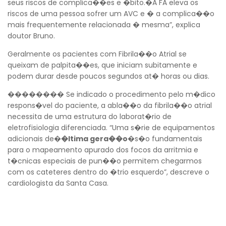
seus riscos de complica��es e �bito.�A FA eleva os
riscos de uma pessoa sofrer um AVC e � a complica��o
mais frequentemente relacionada � mesma”, explica
doutor Bruno.
Geralmente os pacientes com Fibrila��o Atrial se
queixam de palpita��es, que iniciam subitamente e
podem durar desde poucos segundos at� horas ou dias.
�������� Se indicado o procedimento pelo m�dico
respons�vel do paciente, a abla��o da fibrila��o atrial
necessita de uma estrutura do laborat�rio de
eletrofisiologia diferenciada. “Uma s�rie de equipamentos
adicionais de�
�ltima gera��o
�s�o fundamentais
para o mapeamento apurado dos focos da arritmia e
t�cnicas especiais de pun��o permitem chegarmos
com os cateteres dentro do �trio esquerdo”, descreve o
cardiologista da Santa Casa.