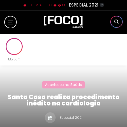
ESPECIAL 2021
�LTIMA EDI��O
Home
Sobre N�s
Eventos
Marco T.
Clube da Foquinha
Aconteceu na Saúde
Contato
Santa Casa realiza procedimento
inédito na cardiologia
Especial 2021