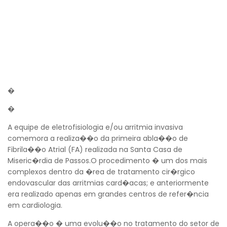
�
�
A equipe de eletrofisiologia e/ou arritmia invasiva
comemora a realiza��o da primeira abla��o de
Fibrila��o Atrial (FA) realizada na Santa Casa de
Miseric�rdia de Passos.O procedimento � um dos mais
complexos dentro da �rea de tratamento cir�rgico
endovascular das arritmias card�acas; e anteriormente
era realizado apenas em grandes centros de refer�ncia
em cardiologia.
A opera��o � uma evolu��o no tratamento do setor de