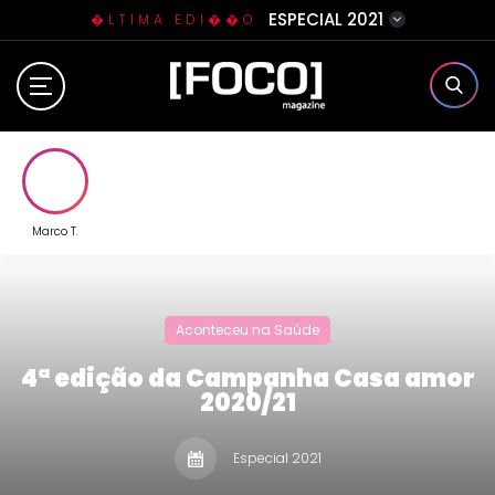
ESPECIAL 2021
�LTIMA EDI��O
Home
Sobre N�s
Eventos
Marco T.
Clube da Foquinha
Aconteceu na Saúde
Contato
4ª edição da Campanha Casa amor
2020/21
Especial 2021