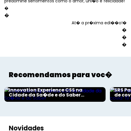
predomine sentimentos como o amor, uni�o e felicidade!
Voltar
�
�
At� a pr�xima edi��o!�
�
�
�
Recomendamos para voc�
Aconteceu na Saúde
Aconte
Innovation Experience CSS na
SRS Pa
Cidade da Sa�de e do Saber...
de cov
Novidades