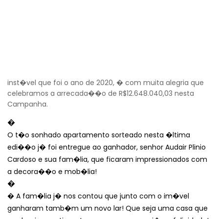
inst�vel que foi o ano de 2020, � com muita alegria que
celebramos a arrecada��o de R$12.648.040,03 nesta
Campanha.
�
O t�o sonhado apartamento sorteado nesta �ltima
edi��o j� foi entregue ao ganhador, senhor Audair Plinio
Cardoso e sua fam�lia, que ficaram impressionados com
a decora��o e mob�lia!
�
� A fam�lia j� nos contou que junto com o im�vel
ganharam tamb�m um novo lar! Que seja uma casa que