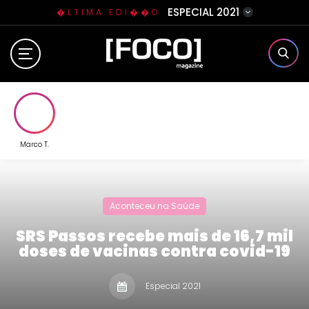
ESPECIAL 2021
�LTIMA EDI��O
Home
Sobre N�s
Eventos
Marco T.
Clube da Foquinha
Aconteceu na Saúde
Contato
SRS Passos recebe mais de 16,7 mil
doses de vacinas contra covid-19
Especial 2021