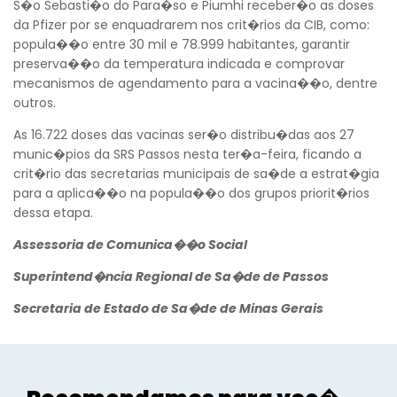
S�o Sebasti�o do Para�so e Piumhi receber�o as doses
da Pfizer por se enquadrarem nos crit�rios da CIB, como:
popula��o entre 30 mil e 78.999 habitantes, garantir
preserva��o da temperatura indicada e comprovar
mecanismos de agendamento para a vacina��o, dentre
Voltar
outros.
As 16.722 doses das vacinas ser�o distribu�das aos 27
munic�pios da SRS Passos nesta ter�a-feira, ficando a
crit�rio das secretarias municipais de sa�de a estrat�gia
para a aplica��o na popula��o dos grupos priorit�rios
dessa etapa.
Assessoria de Comunica��o Social
Superintend�ncia Regional de Sa�de de Passos
Secretaria de Estado de Sa�de de Minas Gerais