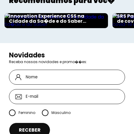
Recomendamos para voc�
Aconteceu na Saúde
Aconte
Innovation Experience CSS na
SRS Pa
Cidade da Sa�de e do Saber...
de cov
Novidades
Receba nossas novidades e promo��es:
Feminino
Masculino