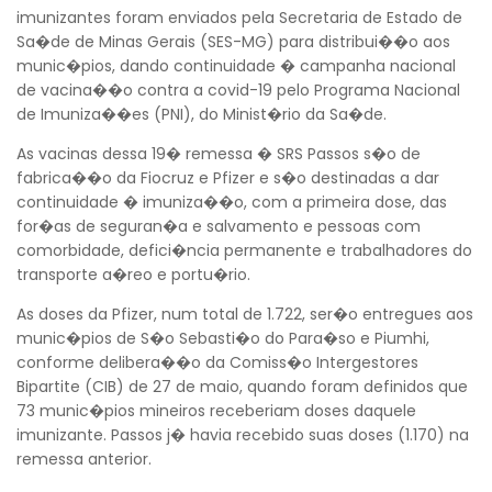
imunizantes foram enviados pela Secretaria de Estado de
Sa�de de Minas Gerais (SES-MG) para distribui��o aos
munic�pios, dando continuidade � campanha nacional
de vacina��o contra a covid-19 pelo Programa Nacional
de Imuniza��es (PNI), do Minist�rio da Sa�de.
As vacinas dessa 19� remessa � SRS Passos s�o de
fabrica��o da Fiocruz e Pfizer e s�o destinadas a dar
continuidade � imuniza��o, com a primeira dose, das
for�as de seguran�a e salvamento e pessoas com
comorbidade, defici�ncia permanente e trabalhadores do
transporte a�reo e portu�rio.
As doses da Pfizer, num total de 1.722, ser�o entregues aos
munic�pios de S�o Sebasti�o do Para�so e Piumhi,
conforme delibera��o da Comiss�o Intergestores
Bipartite (CIB) de 27 de maio, quando foram definidos que
73 munic�pios mineiros receberiam doses daquele
imunizante. Passos j� havia recebido suas doses (1.170) na
remessa anterior.