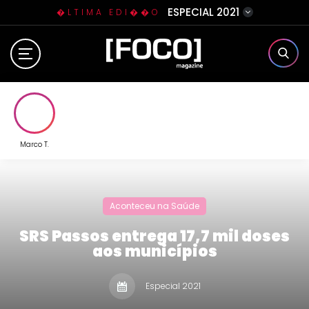
ESPECIAL 2021
�LTIMA EDI��O
Home
Sobre N�s
Eventos
Marco T.
Clube da Foquinha
Aconteceu na Saúde
Contato
SRS Passos entrega 17,7 mil doses
aos municípios
Especial 2021