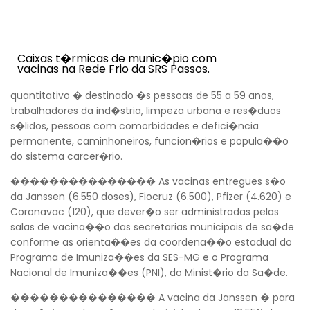
Caixas t�rmicas de munic�pio com
vacinas na Rede Frio da SRS Passos.
quantitativo � destinado �s pessoas de 55 a 59 anos,
trabalhadores da ind�stria, limpeza urbana e res�duos
s�lidos, pessoas com comorbidades e defici�ncia
permanente, caminhoneiros, funcion�rios e popula��o
do sistema carcer�rio.
��������������� As vacinas entregues s�o
da Janssen (6.550 doses), Fiocruz (6.500), Pfizer (4.620) e
Coronavac (120), que dever�o ser administradas pelas
salas de vacina��o das secretarias municipais de sa�de
conforme as orienta��es da coordena��o estadual do
Programa de Imuniza��es da SES-MG e o Programa
Nacional de Imuniza��es (PNI), do Minist�rio da Sa�de.
��������������� A vacina da Janssen � para