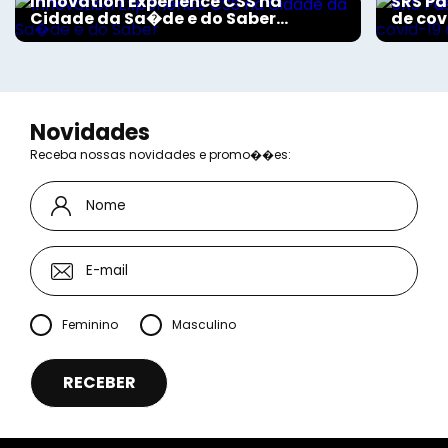
Innovation Experience CSS na
SRS Pa
Cidade da Sa�de e do Saber...
de cov
Novidades
Receba nossas novidades e promo��es:
Feminino
Masculino