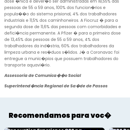
dose �nica e dever�o ser administradas em 18,55% das
pessoas de 55 a 59 anos, 100% dos funcion�rios e
popula��o do sistema prisional, 4% dos trabalhadores
industriais e 11,5% dos caminhoneiros. A Fiocruz � para a
Voltar
segunda dose de 11,6% das pessoas com comorbidades e
defici�ncia permanente. A Pfizer � para a primeira dose
de 13,45% das pessoas de 55 a 59 anos, 4% dos
trabalhadores da ind�stria, 60% dos trabalhadores da
limpeza urbana e res�duos s�lidos. J� a Coronavac foi
entregue a munic�pios que possuem trabalhadores do
transporte aquavi�rio.
Assessoria de Comunica��o Social
Superintend�ncia Regional de Sa�de de Passos
Recomendamos para voc�
Aconteceu na Saúde
Aconte