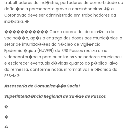
trabalhadores da ind�stria, portadores de comorbidade ou
defici�ncia permanente grave e caminhoneiros. J� a
Coronavac deve ser administrada em trabalhadores da
ind�stria. �
����������� Como ocorre desde o in�cio da
vacina��o, ap�s a entrega das doses aos munic�pios, o
setor de imuniza��es do N�cleo de Vigil�ncia
Epidemiol�gica (NUVEPI) da SRS Passos realiza uma
videoconfer�ncia para orientar os vacinadores municipais
e esclarecer eventuais d�vidas quanto ao p�blico-alvo
da remessa, conforme notas informativas e t�cnica da
SES-MG.
Assessoria de Comunica��o Social
Superintend�ncia Regional de Sa�de de Passos
�
�
�