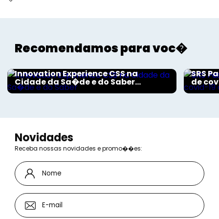
Recomendamos para voc�
Aconteceu na Saúde
Aconte
Innovation Experience CSS na
SRS Pa
Cidade da Sa�de e do Saber...
de cov
Novidades
Receba nossas novidades e promo��es: