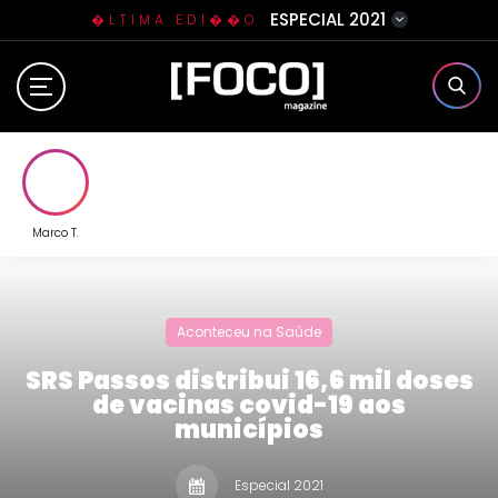
ESPECIAL 2021
�LTIMA EDI��O
Home
Sobre N�s
Eventos
Marco T.
Clube da Foquinha
Aconteceu na Saúde
Contato
SRS Passos distribui 16,6 mil doses
de vacinas covid-19 aos
municípios
Especial 2021