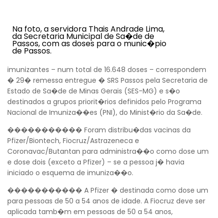
Na foto, a servidora Thais Andrade Lima,
da Secretaria Municipal de Sa�de de
Passos, com as doses para o munic�pio
de Passos.
imunizantes – num total de 16.648 doses – correspondem
� 29� remessa entregue � SRS Passos pela Secretaria de
Estado de Sa�de de Minas Gerais (SES-MG) e s�o
destinados a grupos priorit�rios definidos pelo Programa
Nacional de Imuniza��es (PNI), do Minist�rio da Sa�de.
����������� Foram distribu�das vacinas da
Pfizer/Biontech, Fiocruz/Astrazeneca e
Coronavac/Butantan para administra��o como dose um
e dose dois (exceto a Pfizer) – se a pessoa j� havia
iniciado o esquema de imuniza��o.
Voltar
����������� A Pfizer � destinada como dose um
para pessoas de 50 a 54 anos de idade. A Fiocruz deve ser
aplicada tamb�m em pessoas de 50 a 54 anos,