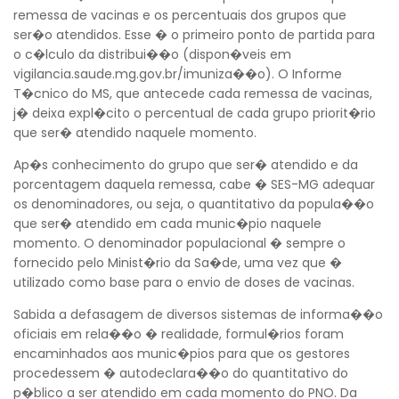
remessa de vacinas e os percentuais dos grupos que
ser�o atendidos. Esse � o primeiro ponto de partida para
o c�lculo da distribui��o (dispon�veis em
vigilancia.saude.mg.gov.br/imuniza��o). O Informe
T�cnico do MS, que antecede cada remessa de vacinas,
j� deixa expl�cito o percentual de cada grupo priorit�rio
que ser� atendido naquele momento.
Ap�s conhecimento do grupo que ser� atendido e da
porcentagem daquela remessa, cabe � SES-MG adequar
os denominadores, ou seja, o quantitativo da popula��o
que ser� atendido em cada munic�pio naquele
momento. O denominador populacional � sempre o
fornecido pelo Minist�rio da Sa�de, uma vez que �
utilizado como base para o envio de doses de vacinas.
Sabida a defasagem de diversos sistemas de informa��o
oficiais em rela��o � realidade, formul�rios foram
encaminhados aos munic�pios para que os gestores
procedessem � autodeclara��o do quantitativo do
p�blico a ser atendido em cada momento do PNO. Da