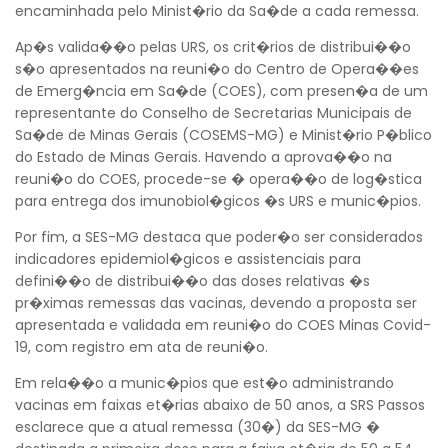
encaminhada pelo Minist�rio da Sa�de a cada remessa.
Ap�s valida��o pelas URS, os crit�rios de distribui��o
s�o apresentados na reuni�o do Centro de Opera��es
de Emerg�ncia em Sa�de (COES), com presen�a de um
representante do Conselho de Secretarias Municipais de
Sa�de de Minas Gerais (COSEMS-MG) e Minist�rio P�blico
do Estado de Minas Gerais. Havendo a aprova��o na
reuni�o do COES, procede-se � opera��o de log�stica
para entrega dos imunobiol�gicos �s URS e munic�pios.
Por fim, a SES-MG destaca que poder�o ser considerados
indicadores epidemiol�gicos e assistenciais para
defini��o de distribui��o das doses relativas �s
pr�ximas remessas das vacinas, devendo a proposta ser
apresentada e validada em reuni�o do COES Minas Covid-
19, com registro em ata de reuni�o.
Em rela��o a munic�pios que est�o administrando
vacinas em faixas et�rias abaixo de 50 anos, a SRS Passos
esclarece que a atual remessa (30�) da SES-MG �