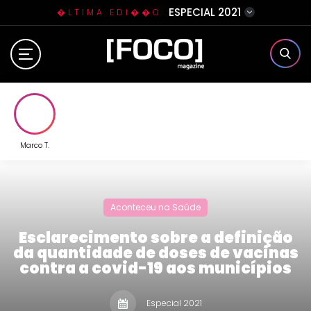
ESPECIAL 2021
�LTIMA EDI��O
Home
Sobre N�s
Eventos
Marco T.
Clube da Foquinha
Aconteceu na Saúde
Contato
Esclarecimento sobre a definição
da quantidade de doses de vacinas
contra a covid-19 aos municípios
Especial 2021