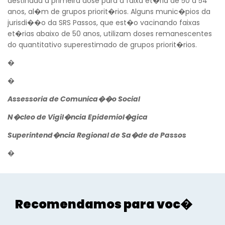
destinada a primeira dose para a faixa et�ria de 50 a 54
anos, al�m de grupos priorit�rios. Alguns munic�pios da
jurisdi��o da SRS Passos, que est�o vacinando faixas
et�rias abaixo de 50 anos, utilizam doses remanescentes
do quantitativo superestimado de grupos priorit�rios.
�
�
Assessoria de Comunica��o Social
N�cleo de Vigil�ncia Epidemiol�gica
Superintend�ncia Regional de Sa�de de Passos
�
Recomendamos para voc�
Aconteceu na Saúde
Aconte