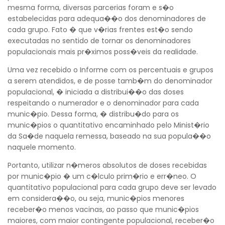
mesma forma, diversas parcerias foram e s�o
estabelecidas para adequa��o dos denominadores de
cada grupo. Fato � que v�rias frentes est�o sendo
executadas no sentido de tornar os denominadores
populacionais mais pr�ximos poss�veis da realidade.
Uma vez recebido o Informe com os percentuais e grupos
a serem atendidos, e de posse tamb�m do denominador
populacional, � iniciada a distribui��o das doses
respeitando o numerador e o denominador para cada
munic�pio. Dessa forma, � distribu�do para os
munic�pios o quantitativo encaminhado pelo Minist�rio
da Sa�de naquela remessa, baseado na sua popula��o
naquele momento.
Portanto, utilizar n�meros absolutos de doses recebidas
por munic�pio � um c�lculo prim�rio e err�neo. O
quantitativo populacional para cada grupo deve ser levado
em considera��o, ou seja, munic�pios menores
receber�o menos vacinas, ao passo que munic�pios
maiores, com maior contingente populacional, receber�o