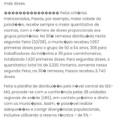
mais doses.
��������������� Pelos crit�rios
mencionados, Passos, por exemplo, maior cidade da
Voltar
jurisdi��o, recebe sempre o maior quantitativo de
vacinas, com o n�mero de doses proporcionais aos
grupos priorit�rios. Na 30� remessa distribu�da nesta
segunda-feira (02/08), o munic�pio recebeu 1.067
primeiras doses para o grupo de 50 a 54 anos, 306 para
trabalhadores da ind�stria e 39 para caminhoneiros,
totalizando 1.420 primeiras doses. Para segundas doses, o
quantitativo total foi de 2.320. Portanto, somente nessa
segunda-feira, na 30� remessa, Passos recebeu 3.740
doses.
Feita a planilha de distribui��o pelo n�vel central da SES-
MG, procede-se com a confer�ncia pelas 28 unidades
regionais de sa�de (URS), em contato pr�ximo e direto
com os munic�pios. Assim, � poss�vel realizar
adequa��es e corrigir diverg�ncias populacionais,
inclusive utilizando a reserva t�cnica – de 5% -