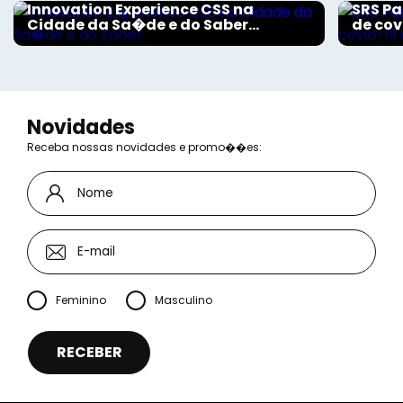
Innovation Experience CSS na
SRS Pa
Cidade da Sa�de e do Saber...
de cov
Novidades
Receba nossas novidades e promo��es:
Feminino
Masculino