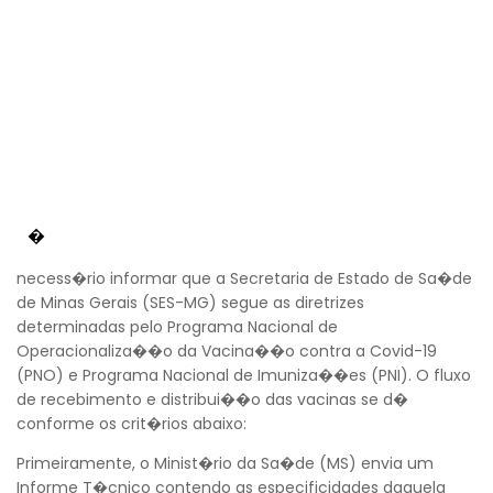
�
necess�rio informar que a Secretaria de Estado de Sa�de
de Minas Gerais (SES-MG) segue as diretrizes
determinadas pelo Programa Nacional de
Operacionaliza��o da Vacina��o contra a Covid-19
(PNO) e Programa Nacional de Imuniza��es (PNI). O fluxo
de recebimento e distribui��o das vacinas se d�
conforme os crit�rios abaixo:
Primeiramente, o Minist�rio da Sa�de (MS) envia um
Informe T�cnico contendo as especificidades daquela