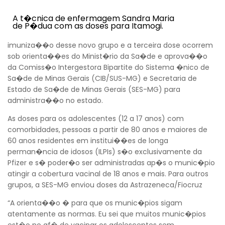
A t�cnica de enfermagem Sandra Maria
de P�dua com as doses para Itamogi.
imuniza��o desse novo grupo e a terceira dose ocorrem
sob orienta��es do Minist�rio da Sa�de e aprova��o
da Comiss�o Intergestora Bipartite do Sistema �nico de
Sa�de de Minas Gerais (CIB/SUS-MG) e Secretaria de
Estado de Sa�de de Minas Gerais (SES-MG) para
administra��o no estado.
As doses para os adolescentes (12 a 17 anos) com
comorbidades, pessoas a partir de 80 anos e maiores de
60 anos residentes em institui��es de longa
perman�ncia de idosos (ILPIs) s�o exclusivamente da
Pfizer e s� poder�o ser administradas ap�s o munic�pio
atingir a cobertura vacinal de 18 anos e mais. Para outros
grupos, a SES-MG enviou doses da Astrazeneca/Fiocruz
“A orienta��o � para que os munic�pios sigam
atentamente as normas. Eu sei que muitos munic�pios
est�o no af� de vacinar os adolescentes sem