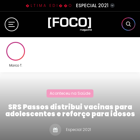
ESPECIAL 2021
�LTIMA EDI��O
Home
Sobre N�s
Eventos
Marco T.
Clube da Foquinha
Aconteceu na Saúde
Contato
SRS Passos distribui vacinas para
adolescentes e reforço para idosos
Especial 2021