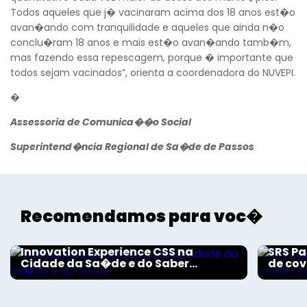
Todos aqueles que j� vacinaram acima dos 18 anos est�o
avan�ando com tranquilidade e aqueles que ainda n�o
conclu�ram 18 anos e mais est�o avan�ando tamb�m,
mas fazendo essa repescagem, porque � importante que
todos sejam vacinados”, orienta a coordenadora do NUVEPI.
�
Assessoria de Comunica��o Social
Superintend�ncia Regional de Sa�de de Passos
Recomendamos para voc�
Aconteceu na Saúde
Aconte
Innovation Experience CSS na
SRS Pa
Cidade da Sa�de e do Saber...
de cov