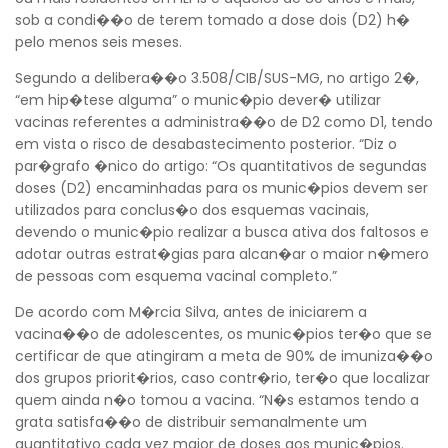
sob a condi��o de terem tomado a dose dois (D2) h�
pelo menos seis meses.
Voltar
Segundo a delibera��o 3.508/CIB/SUS-MG, no artigo 2�,
“em hip�tese alguma” o munic�pio dever� utilizar
vacinas referentes a administra��o de D2 como D1, tendo
em vista o risco de desabastecimento posterior. “Diz o
par�grafo �nico do artigo: “Os quantitativos de segundas
doses (D2) encaminhadas para os munic�pios devem ser
utilizados para conclus�o dos esquemas vacinais,
devendo o munic�pio realizar a busca ativa dos faltosos e
adotar outras estrat�gias para alcan�ar o maior n�mero
de pessoas com esquema vacinal completo.”
De acordo com M�rcia Silva, antes de iniciarem a
vacina��o de adolescentes, os munic�pios ter�o que se
certificar de que atingiram a meta de 90% de imuniza��o
dos grupos priorit�rios, caso contr�rio, ter�o que localizar
quem ainda n�o tomou a vacina. “N�s estamos tendo a
grata satisfa��o de distribuir semanalmente um
quantitativo cada vez maior de doses aos munic�pios.