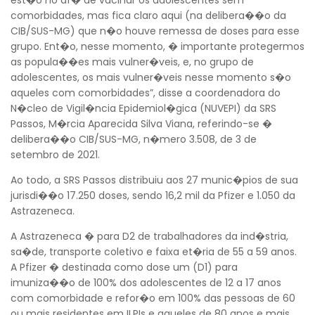
comorbidades, mas fica claro aqui (na delibera��o da
CIB/SUS-MG) que n�o houve remessa de doses para esse
grupo. Ent�o, nesse momento, � importante protegermos
as popula��es mais vulner�veis, e, no grupo de
adolescentes, os mais vulner�veis nesse momento s�o
aqueles com comorbidades”, disse a coordenadora do
N�cleo de Vigil�ncia Epidemiol�gica (NUVEPI) da SRS
Passos, M�rcia Aparecida Silva Viana, referindo-se �
delibera��o CIB/SUS-MG, n�mero 3.508, de 3 de
setembro de 2021.
Ao todo, a SRS Passos distribuiu aos 27 munic�pios de sua
jurisdi��o 17.250 doses, sendo 16,2 mil da Pfizer e 1.050 da
Astrazeneca.
A Astrazeneca � para D2 de trabalhadores da ind�stria,
sa�de, transporte coletivo e faixa et�ria de 55 a 59 anos.
A Pfizer � destinada como dose um (D1) para
imuniza��o de 100% dos adolescentes de 12 a 17 anos
com comorbidade e refor�o em 100% das pessoas de 60
ou mais residentes em ILPIs e aqueles de 80 anos e mais,