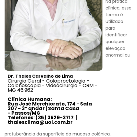
Na prática
clínica, esse
termo é
utilizado
para
identificar
qualquer
elevação
anormal ou
Dr. Thales Carvalho de Lima
Cirurgia Geral - Coloproctologia -
Colonoscopia - Videocirurgia - CRM -
MG 46.962
Clínica Humana:
Rua José Merchiorato, 174 - Sala
307 - 3º andar | Santa Casa
- Passos/MG
Telefones: (35) 3529-3717 |
thalesclima@uol.com.br
protuberância da superfície da mucosa colônica.