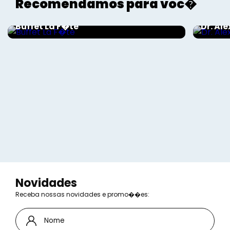
Recomendamos para voc�
Informe Publicitário
Informe
Buffet La F�te
Dr. Al
Novidades
Receba nossas novidades e promo��es: