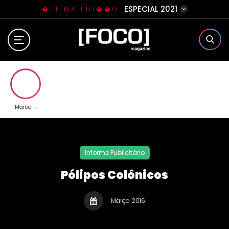
ESPECIAL 2021
�LTIMA EDI��O
Home
Sobre N�s
Eventos
Marco T.
Clube da Foquinha
Informe Publicitário
Contato
Pólipos Colônicos
Março 2016