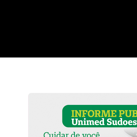
Da Reda��o
Digital
Educa��o
Elei��es 2014
Em Foco
Encontro de ta
Espa�o Gour
Espa�o Teen