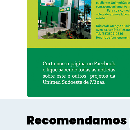
Recomendamos 
Informe Publicitário