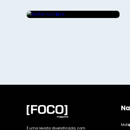
Buffet La F�te
Na
Mat�
É uma revista diversificada, com