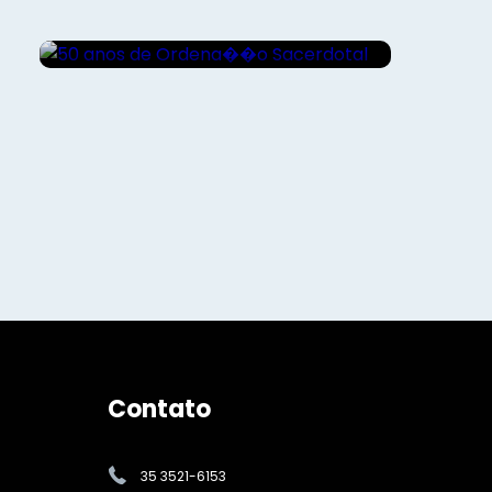
50 anos de Ordena��o
Sacerdotal
Contato
35 3521-6153