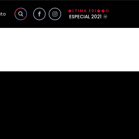
�LTIMA EDI��O
ato
ESPECIAL 2021
s exclusivas do site
a��o
o
lidade da Foco
�o
�rio
nhas