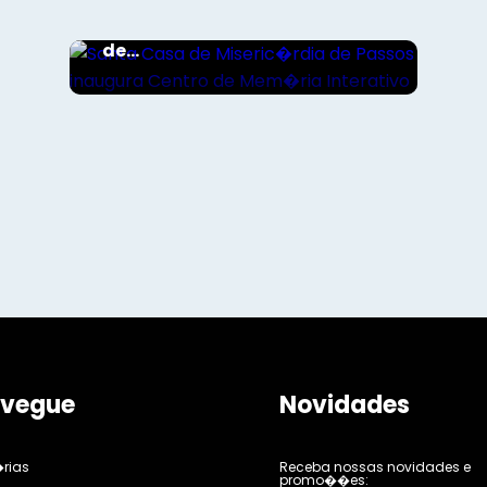
Santa Casa de Miseric�rdia
de Passos inaugura Centro
de...
vegue
Novidades
rias
Receba nossas novidades e
promo��es: