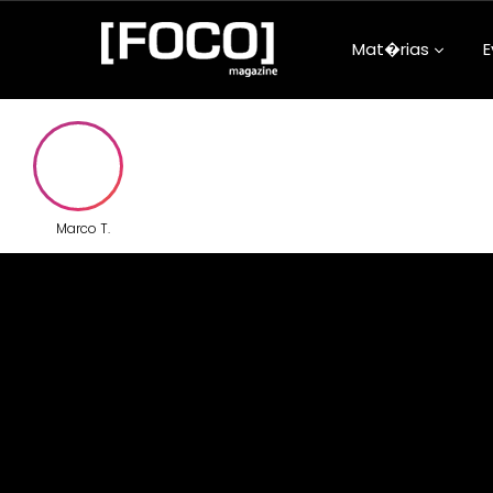
Mat�rias
E
Aconteceu na
Arquitetura e
Atualidades
Marco T.
Beleza e Bem-
Carreira
Clube da Foqu
Comunidade
Confiss�es d
Adolescentes
Cultura