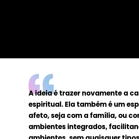
Da Reda��o
Digital
Educa��o
Elei��es 2014
Em Foco
Encontro de ta
Espa�o Gour
Espa�o Teen
A ideia é trazer novamente a ca
espiritual. Ela também é um es
afeto, seja com a família, ou 
ambientes integrados, facilitan
ambientes, sem quaisquer tipos