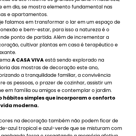
e em dia, se mostra elemento fundamental nas
sas e apartamentos.
e falamos em transformar o lar em um espaço de
onexão e bem-estar, para isso a natureza é o
nde ponto de partida. Além de incrementar a
oração, cultivar plantas em casa é terapêutico e
axante.
tema
A CASA VIVA
está sendo explorado na
oria das mostras de decoração este ano,
orizando a tranquilidade familiar, a convivência
re as pessoas, o prazer de cozinhar, assistir um
me em família ou amigos e contemplar o jardim.
o hábitos simples que incorporam o conforto
 vida moderna.
 cores na decoração também não podem ficar de
de-azul tropical e azul-verde que se misturam com
s ganhando força e resgatando a memória afetiva