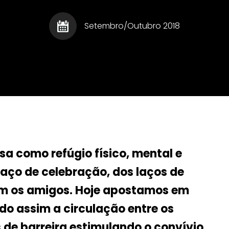
Gourmet - Roberto
Registru
Escritor
Augusto
Relaci
Marco T�lio Costa - O
Setembro/Outubro 2018
Homem
Ladr�o de Palavras
Escritor
Sa�de
Humor
Sociais
Informe Publicit�rio
Sucess
Legisla��o
Talento
lentos
Leis Municipais
Turismo
met
Literatura e Cultura
Lua de Mel
sa como refúgio físico, mental e
paço de celebração, dos laços de
com os amigos. Hoje apostamos em
do assim a circulação entre os
 de barreira estimulando o convívio