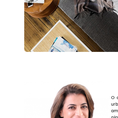
O a
urb
amb
pla