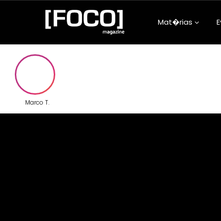
Mat�rias
E
Aconteceu na
Arquitetura e
Atualidades
Marco T.
Beleza e Bem-
Carreira
Clube da Foqu
Comunidade
Confiss�es d
Adolescentes
Cultura