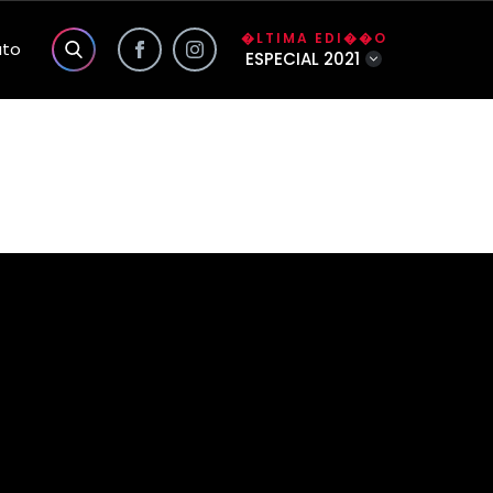
�LTIMA EDI��O
ato
ESPECIAL 2021
s exclusivas do site
a��o
o
lidade da Foco
�o
�rio
nhas