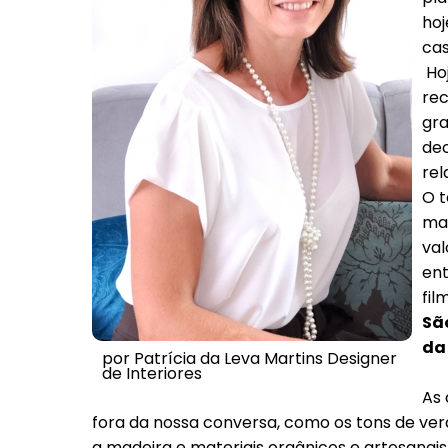
hoj
ca
Hoj
rec
gra
dec
rel
O 
mai
val
ent
fil
Sã
da
por Patrícia da Leva Martins Designer
de Interiores
As
fora da nossa conversa, como os tons de ver
a madeira e materiais orgânicos e artesanai