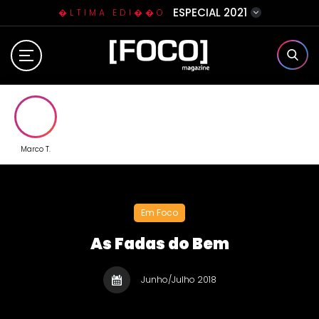
ESPECIAL 2021
�LTIMA EDI��O
Home
Sobre N�s
Eventos
Marco T.
Clube da Foquinha
Em Foco
Contato
As Fadas do Bem
Junho/Julho 2018