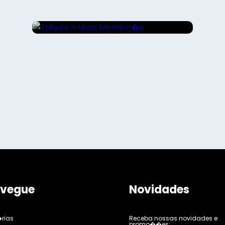
Tributo a Hilda Mendon�a
vegue
Novidades
rias
Receba nossas novidades e
promo��es: