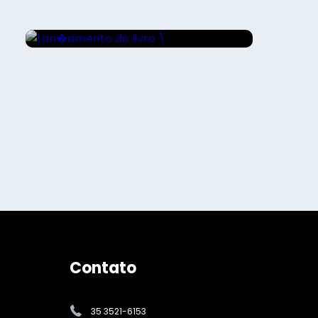
\"Domingo\" de Ana Lis
Soares
Contato
35 3521-6153