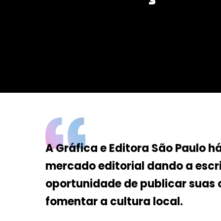
Da Reda��o
Digital
Educa��o
Elei��es 2014
Em Foco
Encontro de ta
Espa�o Gour
Espa�o Teen
A Gráfica e Editora São Paulo 
mercado editorial dando a escri
oportunidade de publicar suas 
fomentar a cultura local.