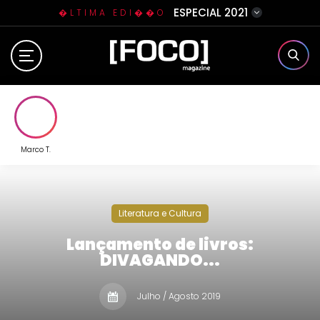
ESPECIAL 2021
�LTIMA EDI��O
Home
Sobre N�s
Eventos
Marco T.
Clube da Foquinha
Literatura e Cultura
Contato
Lançamento de livros:
DIVAGANDO...
Julho / Agosto 2019