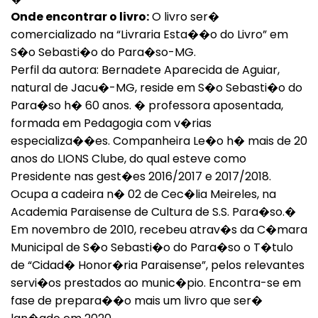
Onde encontrar o livro:
O livro ser�
comercializado na “Livraria Esta��o do Livro” em
S�o Sebasti�o do Para�so-MG.
Perfil da autora: Bernadete Aparecida de Aguiar,
natural de Jacu�-MG, reside em S�o Sebasti�o do
Para�so h� 60 anos. � professora aposentada,
formada em Pedagogia com v�rias
especializa��es. Companheira Le�o h� mais de 20
anos do LIONS Clube, do qual esteve como
Voltar
Presidente nas gest�es 2016/2017 e 2017/2018.
Ocupa a cadeira n� 02 de Cec�lia Meireles, na
Academia Paraisense de Cultura de S.S. Para�so.�
Em novembro de 2010, recebeu atrav�s da C�mara
Municipal de S�o Sebasti�o do Para�so o T�tulo
de “Cidad� Honor�ria Paraisense”, pelos relevantes
servi�os prestados ao munic�pio. Encontra-se em
fase de prepara��o mais um livro que ser�