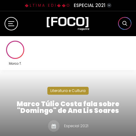
ESPECIAL 2021
�LTIMA EDI��O
Home
Sobre N�s
Eventos
Marco T.
Clube da Foquinha
Literatura e Cultura
Contato
Marco Túlio Costa fala sobre
"Domingo" de Ana Lis Soares
Especial 2021