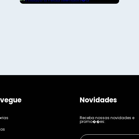
vegue
Novidades
rias
Receba nossas novidades e
promo��es:
tos