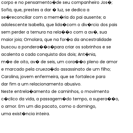
corpo e no pensamento�
de seu companheiro Jos�;
Sofia, que, prestes a dar � luz, se dedica a
se�
reconciliar com a mem�ria do pai ausente; a
adolescente Isabella, que lida�
com o div�rcio dos pais
sem perder a ternura na rela��o com a av�, sua
maior joia; Omolara, que na for�a da ancestralidade
buscou a pondera��o�
para criar os sobrinhos e se
acalenta a cada conquista dos dois; Ant�nia,
m�e de oito, av� de seis, um cora��o pleno de amor
e marcado pela crueza�
do assassinato de um filho;
Carolina, jovem enfermeira, que se fortalece para
dar fim a um relacionamento abusivo.
Neste entrela�amento de caminhos, o movimento
c�clico da vida, a passagem�
do tempo, a supera��o,
o amor. Em um dia pacato, como o domingo,
uma exist�ncia inteira.