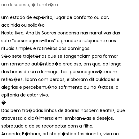
ao descanso, � tamb�m
um estado de esp�rito, lugar de conforto ou dor,
acolhida ou solid�o.
Neste livro, Ana Lis Soares condensa nas narrativas das
sete “personagens-
ilhas” a grandeza subjacente aos
rituais simples e rotineiros dos domingos.
S�o sete trajet�rias que se tangenciam para formar
um romance aut�ntico�
e precioso, em que, ao longo
das horas de um domingo, tais personagens�
tecem
reflex�es, lidam com perdas, elaboram dificuldades e
alegrias e percebem,�
no sofrimento ou no �xtase, a
epifania de estar vivo.
�
Das bem tra�adas linhas de Soares nascem Beatriz, que
atravessa o dia�
imersa em lembran�as e desejos,
sobretudo o de se reconectar com a filha,
Amanda; B�rbara, artista pl�stica fascinante, viva no