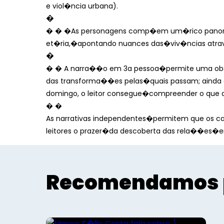
e viol�ncia urbana).
�
� � �As personagens comp�em um�
rico pan
et�ria,�
apontando nuances das�
viv�ncias atr
�
� � A narra��o em 3a pessoa�
permite uma o
das transforma��es pelas�
quais passam; aind
domingo, o leitor consegue�
compreender o que 
� �
As narrativas independentes�
permitem que os c
leitores o prazer�
da descoberta das rela��es�
e
Recomendamos 
Literatura e Cultura
Marco T�lio Costa fala sobre
\"Domingo\" de Ana Lis
Soares...