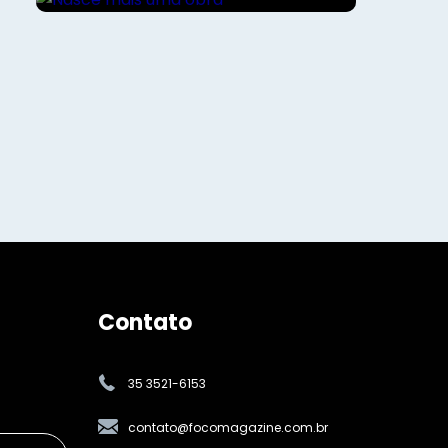
Contato
35 3521-6153
contato@focomagazine.com.br