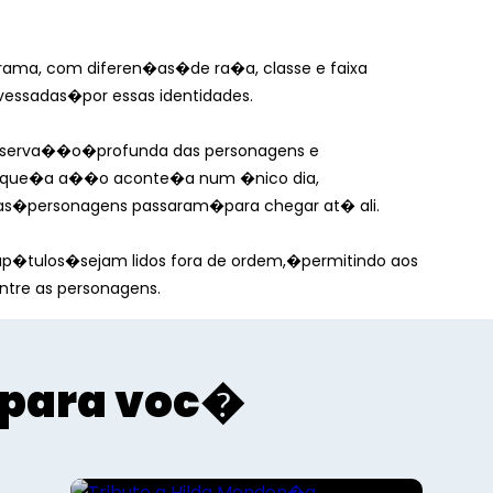
orama, com diferen�as�
de ra�a, classe e faixa
avessadas�
por essas identidades.
bserva��o�
profunda das personagens e
a que�
a a��o aconte�a num �nico dia,
as�
personagens passaram�
para chegar at� ali.
ap�tulos�
sejam lidos fora de ordem,�
permitindo aos
ntre as personagens.
para voc�
Literatura e Cultura
Tributo a Hilda Mendon�a