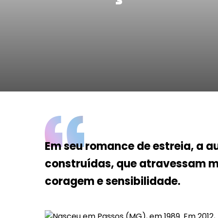
Da Reda��o
Digital
Educa��o
Elei��es 2014
Em Foco
Encontro de ta
Espa�o Gour
Espa�o Teen
Em seu romance de estreia, a 
construídas, que atravessam 
coragem e sensibilidade.