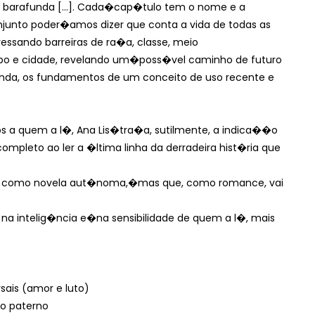
arafunda [...]. Cada�
cap�tulo tem o nome e a
junto poder�amos dizer que conta a vida de todas as
vessando barreiras de ra�a, classe, meio
ampo e cidade, revelando um�
poss�vel caminho de futuro
inda, os fundamentos de um conceito de uso recente e
s a quem a l�, Ana Lis�
tra�a, sutilmente, a indica��o
completo ao ler a �ltima linha da derradeira hist�ria que
ido como novela aut�noma,�
mas que, como romance, vai
a na intelig�ncia e�
na sensibilidade de quem a l�, mais
sais (amor e luto)
o paterno