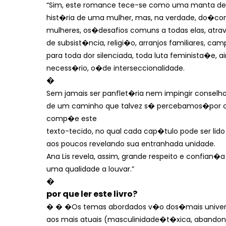
“Sim, este romance tece-se como uma manta de b
hist�ria de uma mulher, mas, na verdade, do�
con
mulheres, os�
desafios comuns a todas elas, atra
de subsist�ncia, religi�o, arranjos familiares, c
para toda dor silenciada, toda luta feminista�
e, a
necess�rio, o�
de interseccionalidade.
�
Sem jamais ser panflet�ria nem impingir conselho
de um caminho que talvez s� percebamos�
por 
comp�e este
texto-tecido, no qual cada cap�tulo pode ser l
aos poucos revelando sua entranhada unidade.
Ana Lis revela, assim, grande respeito e confian�
uma qualidade a louvar.”
�
por que ler este livro?
� � �Os temas abordados v�o dos�
mais univer
aos mais atuais (masculinidade�
t�xica, abandon