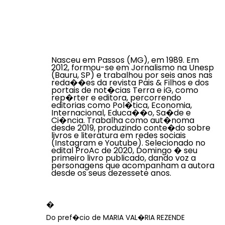
Nasceu em Passos (MG), em 1989. Em
2012, formou-se em Jornalismo na Unesp
(Bauru, SP) e trabalhou por seis anos nas
reda��es da revista Pais & Filhos e dos
portais de not�cias Terra e iG, como
rep�rter e editora, percorrendo
editorias como Pol�tica, Economia,
Internacional, Educa��o, Sa�de e
Ci�ncia. Trabalha como aut�noma
desde 2019, produzindo conte�do sobre
livros e literatura em redes sociais
(Instagram e Youtube). Selecionado no
edital ProAc de 2020, Domingo � seu
primeiro livro publicado, dando voz a
personagens que acompanham a autora
desde os seus dezessete anos.
�
Do pref�cio de MARIA VAL�RIA REZENDE