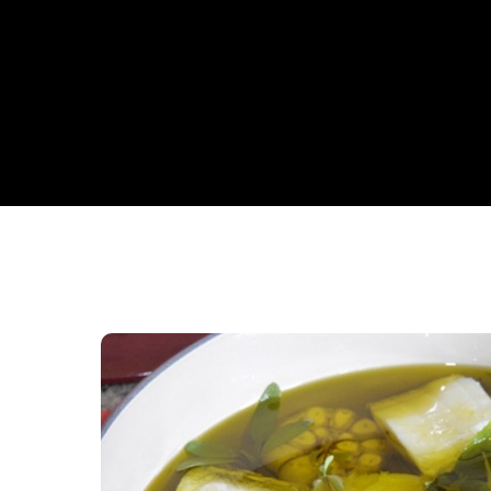
Da Reda��o
Digital
Educa��o
Elei��es 2014
Em Foco
Encontro de ta
Espa�o Gour
Espa�o Teen