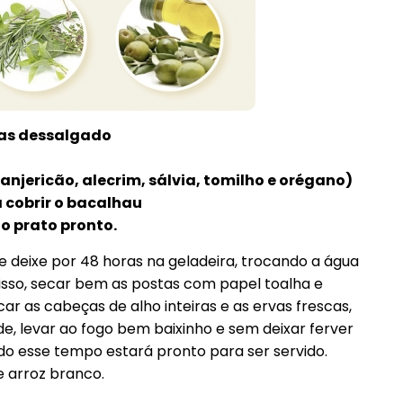
tas dessalgado
manjericão, alecrim, sálvia, tomilho e orégano)
a cobrir o bacalhau
o prato pronto.
e deixe por 48 horas na geladeira, trocando a água
 isso, secar bem as postas com papel toalha e
r as cabeças de alho inteiras e as ervas frescas,
e, levar ao fogo bem baixinho e sem deixar ferver
o esse tempo estará pronto para ser servido.
e arroz branco.