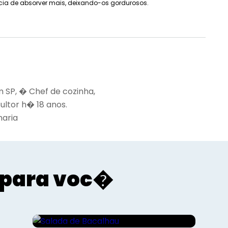
cia de absorver mais, deixando-os gordurosos.
m SP, � Chef de cozinha,
ultor h� 18 anos.
naria
para voc�
Gourmet - Roberto Augusto
Salada de Bacalhau