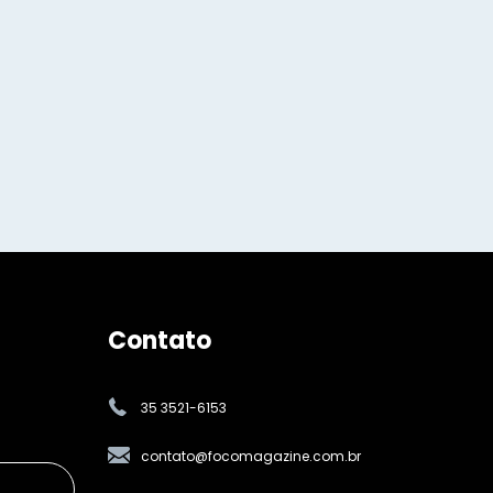
Contato
35 3521-6153
contato@focomagazine.com.br