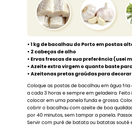
• 1 kg de bacalhau do Porto em postas al
• 2 cabeças de alho
• Ervas frescas de sua preferência (usei 
• Azeite extra virgem o quanto baste par
• Azeitonas pretas graúdas para decorar 
Coloque as postas de bacalhau em água fria 
a cada 3 horas e sempre em geladeira. Feito
colocar em uma panela funda e grossa. Coloca
cobrir o bacalhau com azeite de boa qualidad
por 40 minutos, sem tampar a panela. Passad
Servir com purê de batata ou batatas souté 