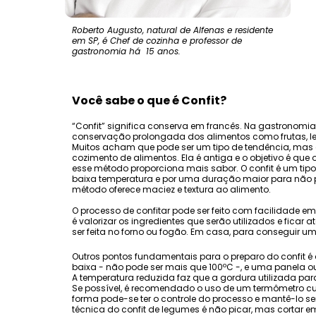
Roberto Augusto, natural de Alfenas e residente
em SP, é Chef de cozinha e professor de
gastronomia há 15 anos.
Você sabe o que é Confit?
“Confit” significa conserva em francês. Na gastronomia,
conservação prolongada dos alimentos como frutas, le
Muitos acham que pode ser um tipo de tendência, mas a
cozimento de alimentos. Ela é antiga e o objetivo é que
esse método proporciona mais sabor. O confit é um ti
baixa temperatura e por uma duração maior para não pr
método oferece maciez e textura ao alimento.
O processo de confitar pode ser feito com facilidade e
é valorizar os ingredientes que serão utilizados e fica
ser feita no forno ou fogão. Em casa, para conseguir u
Outros pontos fundamentais para o preparo do confit é
baixa - não pode ser mais que 100ºC -, e uma panela o
A temperatura reduzida faz que a gordura utilizada para
Se possível, é recomendado o uso de um termômetro cu
forma pode-se ter o controle do processo e mantê-lo 
técnica do confit de legumes é não picar, mas cortar 