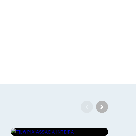
Gourmet - Roberto Augusto
TIL�PIA ASSADA INTEIRA