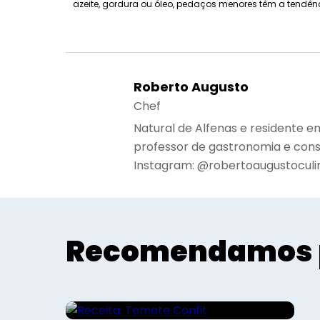
azeite, gordura ou óleo, pedaços menores têm a tendên
Roberto Augusto
Chef
Natural de Alfenas e residente e
professor de gastronomia e cons
Instagram: @robertoaugustoculi
Recomendamos 
Gourmet - Roberto Augusto
Receita: Tomate Confit