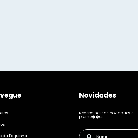
vegue
Novidades
rias
Receba nossas novidades e
promo��es:
tos
e da Foquinha