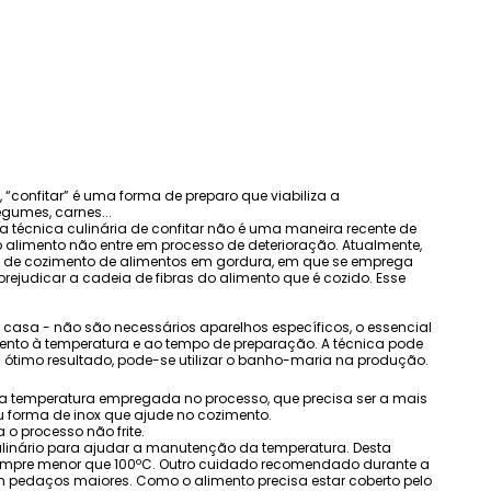
 “confitar” é uma forma de preparo que viabiliza a
gumes, carnes...
 técnica culinária de confitar não é uma maneira recente de
 o alimento não entre em processo de deterioração. Atualmente,
po de cozimento de alimentos em gordura, em que se emprega
ejudicar a cadeia de fibras do alimento que é cozido. Esse
m casa - não são necessários aparelhos específicos, o essencial
r atento à temperatura e ao tempo de preparação. A técnica pode
m ótimo resultado, pode-se utilizar o banho-maria na produção.
 a temperatura empregada no processo, que precisa ser a mais
u forma de inox que ajude no cozimento.
 o processo não frite.
linário para ajudar a manutenção da temperatura. Desta
sempre menor que 100ºC. Outro cuidado recomendado durante a
em pedaços maiores. Como o alimento precisa estar coberto pelo