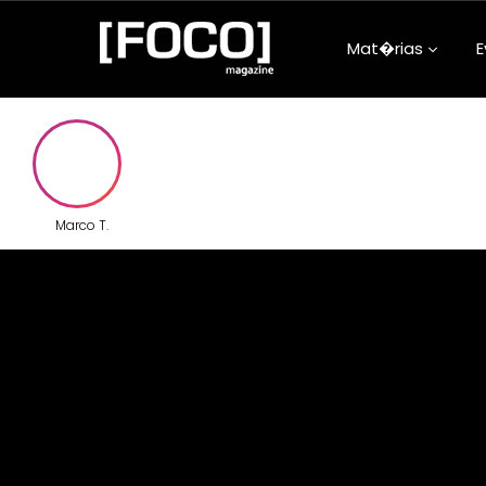
Mat�rias
E
Aconteceu na
Arquitetura e
Atualidades
Marco T.
Beleza e Bem-
Carreira
Clube da Foqu
Comunidade
Confiss�es d
Adolescentes
Cultura