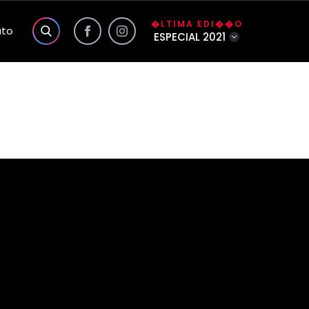
�LTIMA EDI��O
ato
ESPECIAL 2021
s exclusivas do site
a��o
o
lidade da Foco
�o
�rio
nhas