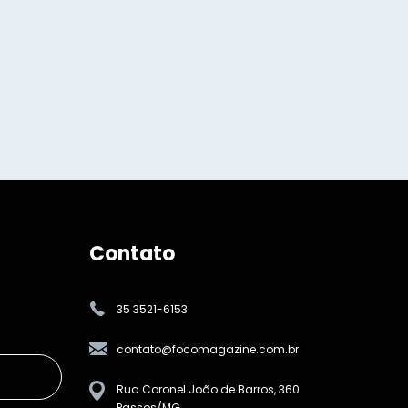
Contato
35 3521-6153
contato@focomagazine.com.br
Rua Coronel João de Barros, 360
Passos/MG