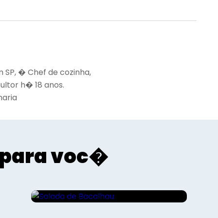
m SP, � Chef de cozinha,
ultor h� 18 anos.
naria
para voc�
Gourmet - Roberto Augusto
Salada de Bacalhau