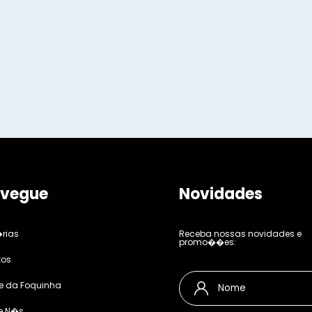
vegue
Novidades
rias
Receba nossas novidades e
promo��es:
tos
e da Foquinha
e N�s