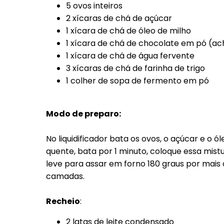
5 ovos inteiros
2 xícaras de chá de açúcar
1 xícara de chá de óleo de milho
1 xícara de chá de chocolate em pó (a
1 xícara de chá de água fervente
3 xícaras de chá de farinha de trigo
1 colher de sopa de fermento em pó
Modo de preparo:
No liquidificador bata os ovos, o açúcar e o ó
quente, bata por 1 minuto, coloque essa mist
leve para assar em forno 180 graus por mais 
camadas.
Recheio
:
2 latas de leite condensado