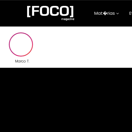
Mat�rias
E
Aconteceu na
Arquitetura e
Atualidades
Marco T.
Beleza e Bem-
Carreira
Clube da Foqu
Comunidade
Confiss�es d
Adolescentes
Cultura