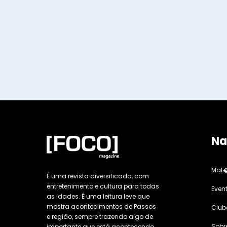
Na
Mat�
É uma revista diversificada, com
entretenimento e cultura para todas
Even
as idades. É uma leitura leve que
mostra acontecimentos de Passos
Club
e região, sempre trazendo algo de
Sobr
importante que está acontecendo