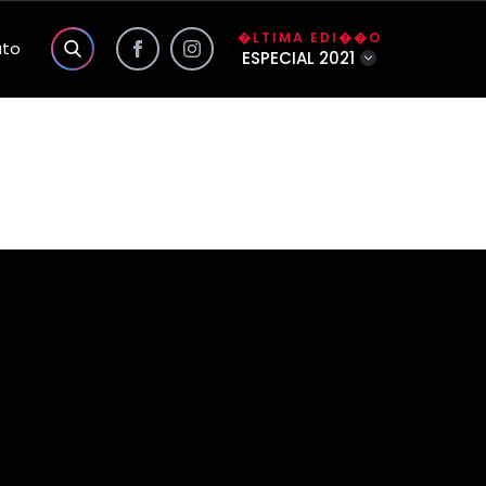
�LTIMA EDI��O
ato
ESPECIAL 2021
s exclusivas do site
a��o
o
lidade da Foco
�o
�rio
nhas