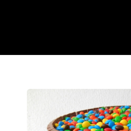
Da Reda��o
Digital
Educa��o
Elei��es 2014
Em Foco
Encontro de ta
Espa�o Gour
Espa�o Teen