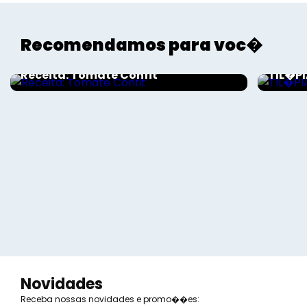
Recomendamos para voc�
Gourmet - Roberto Augusto
Gourme
Receita: Tomate Confit
TIL�PI
Novidades
Receba nossas novidades e promo��es: