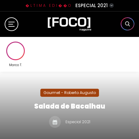
ESPECIAL 2021
�LTIMA EDI��O
Home
Sobre N�s
Eventos
Marco T.
Clube da Foquinha
Gourmet - Roberto Augusto
Contato
Salada de Bacalhau
Especial 2021